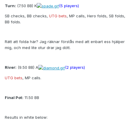
Turn:
(7.50 BB) K
(5 players)
SB checks, BB checks,
UTG bets
, MP calls, Hero folds, SB folds,
BB folds.
Rätt att folda här? Jag räknar förstås med att enbart ess hjälper
mig, och med lite otur drar jag dött.
River:
(9.50 BB) A
(2 players)
UTG bets
, MP calls.
Final Pot:
11.50 BB
Results in white below:
UTG has Kd 6d (one pair, kings).