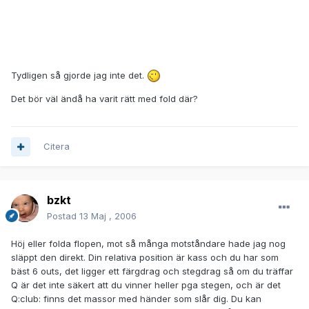
MP has 8c Tc (one pair, tens).
Outcome: UTG wins 11.50 BB.
Tydligen så gjorde jag inte det.
Det bör väl ändå ha varit rätt med fold där?
Citera
bzkt
Postad
13 Maj , 2006
Höj eller folda flopen, mot så många motståndare hade jag nog
släppt den direkt. Din relativa position är kass och du har som
bäst 6 outs, det ligger ett färgdrag och stegdrag så om du träffar
Q är det inte säkert att du vinner heller pga stegen, och är det
Q:club: finns det massor med händer som slår dig. Du kan