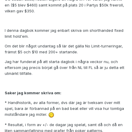
en ($5 blev $460) samt kommit på plats 20 i Partys $50k freeroll,
vilken gav $350.
I denna dagbok kommer jag enbart skriva om shorthanded fixed
limit hold'em.
Om det blir något undantag så lär det gälla No Limit-turneringar,
främst $5 och $10 med 200+ startande.
Jag har funderat på att starta dagbok i några veckor nu, och
eftersom jag precis börjat gå över från NL till FL så är ju detta ett
utmärkt tillfälle.
Saker jag kommer skriva om:
* Handhistorik, av alla former, dvs där jag är tveksam över mitt
spel, bara är förbannad på en bad beat eller vill visa hur tomtiga
motståndare jag möter.
* Resultat, i form av +/- de dagar jag spelat, samt då och då en
liten sammanfattning med grafer från poker patterns.