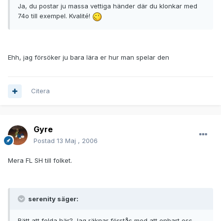
Ja, du postar ju massa vettiga händer där du klonkar med
74o till exempel. Kvalité!
Ehh, jag försöker ju bara lära er hur man spelar den
Citera
Gyre
Postad
13 Maj , 2006
Mera FL SH till folket.
serenity säger:
Rätt att folda här? Jag räknar förstås med att enbart ess