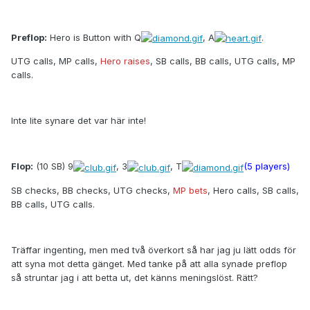
Preflop:
Hero is Button with Q
, A
.
UTG calls, MP calls,
Hero raises
, SB calls, BB calls, UTG calls, MP
calls.
Inte lite synare det var här inte!
Flop:
(10 SB) 9
, 3
, T
(5 players)
SB checks, BB checks, UTG checks,
MP bets
, Hero calls, SB calls,
BB calls, UTG calls.
Träffar ingenting, men med två överkort så har jag ju lätt odds för
att syna mot detta gänget. Med tanke på att alla synade preflop
så struntar jag i att betta ut, det känns meningslöst. Rätt?