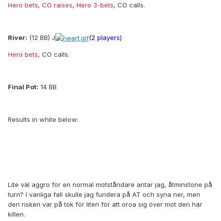
Hero bets
,
CO raises
,
Hero 3-bets
, CO calls.
River:
(12 BB) J
(2 players)
Hero bets
, CO calls.
Final Pot:
14 BB
Results in white below:
Hero has 6d 6h (full house, sixes full of tens).
CO has 8d Ah (two pair, aces and tens).
Outcome: Hero wins 14 BB.
Lite väl aggro för en normal motståndare antar jag, åtminstone på
turn? I vanliga fall skulle jag fundera på AT och syna ner, men
den risken var på tok för liten för att oroa sig över mot den här
killen.