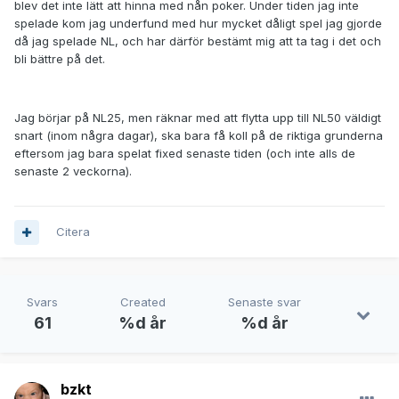
blev det inte lätt att hinna med nån poker. Under tiden jag inte
spelade kom jag underfund med hur mycket dåligt spel jag gjorde
då jag spelade NL, och har därför bestämt mig att ta tag i det och
bli bättre på det.
Jag börjar på NL25, men räknar med att flytta upp till NL50 väldigt
snart (inom några dagar), ska bara få koll på de riktiga grunderna
eftersom jag bara spelat fixed senaste tiden (och inte alls de
senaste 2 veckorna).
Citera
Svars
Created
Senaste svar
61
%d år
%d år
bzkt