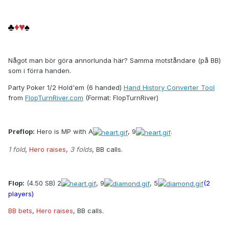
Något man bör göra annorlunda här? Samma motståndare (på BB)
som i förra handen.
Party Poker 1/2 Hold'em (6 handed)
Hand History Converter Tool
from
FlopTurnRiver.com
(Format: FlopTurnRiver)
Preflop:
Hero is MP with A
, 9
.
1 fold
,
Hero raises
,
3 folds
, BB calls.
Flop:
(4.50 SB) 2
, 9
, 5
(2
players)
BB bets
,
Hero raises
, BB calls.