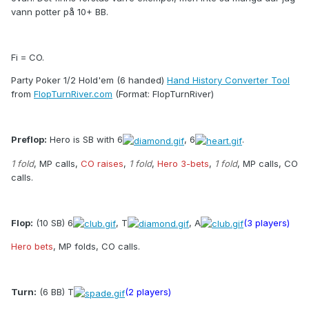
vann potter på 10+ BB.
Fi = CO.
Party Poker 1/2 Hold'em (6 handed)
Hand History Converter Tool
from
FlopTurnRiver.com
(Format: FlopTurnRiver)
Preflop:
Hero is SB with 6
, 6
.
1 fold
, MP calls,
CO raises
,
1 fold
,
Hero 3-bets
,
1 fold
, MP calls, CO
calls.
Flop:
(10 SB) 6
, T
, A
(3 players)
Hero bets
, MP folds, CO calls.
Turn:
(6 BB) T
(2 players)