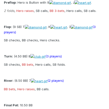
Preflop:
Hero is Button with 9
, J
.
2 folds
,
Hero raises
, SB calls,
BB 3-bets
, Hero calls, SB calls.
Flop:
(9 SB) T
, K
, 3
(3
players)
SB checks, BB checks, Hero checks.
Turn:
(4.50 BB) 8
(3 players)
SB checks,
BB bets
, Hero calls, SB folds.
River:
(6.50 BB) 7
(2 players)
BB bets
,
Hero raises
, BB calls.
Final Pot:
10.50 BB