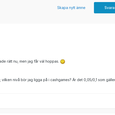
Skapa nytt ämne
Svara
ade rätt nu, men jag får väl hoppas.
E; vilken nivå bör jag ligga på i cashgames? Är det 0,05/0,1 som gälle