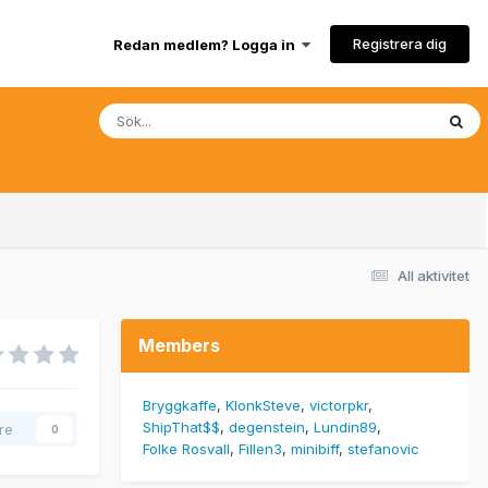
Registrera dig
Redan medlem? Logga in
All aktivitet
Members
Bryggkaffe
KlonkSteve
victorpkr
ShipThat$$
degenstein
Lundin89
are
0
Folke Rosvall
Fillen3
minibiff
stefanovic