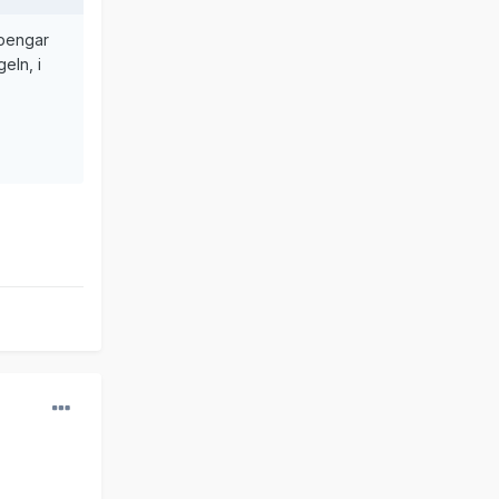
 pengar
eln, i