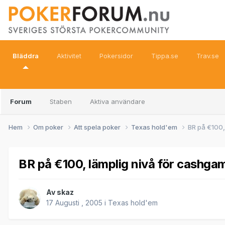
Bläddra
Aktivitet
Pokersidor
Tippa.se
Trav.se
Forum
Staben
Aktiva användare
Hem
Om poker
Att spela poker
Texas hold'em
BR på €100,
BR på €100, lämplig nivå för cashga
Av
skaz
17 Augusti , 2005
i
Texas hold'em