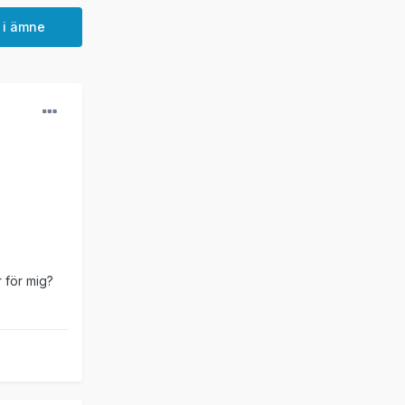
 i ämne
r för mig?