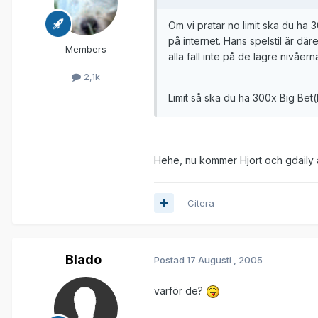
Om vi pratar no limit ska du ha 3
på internet. Hans spelstil är dä
Members
alla fall inte på de lägre nivåern
2,1k
Limit så ska du ha 300x Big Bet(
Hehe, nu kommer Hjort och gdaily a
Citera
Blado
Postad
17 Augusti , 2005
varför de?