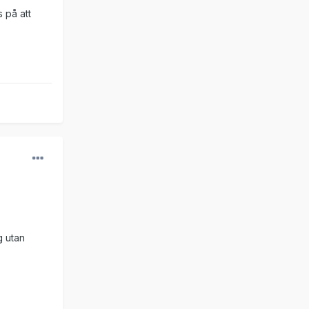
 på att
g utan