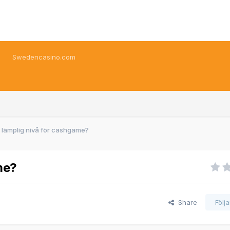
Swedencasino.com
 lämplig nivå för cashgame?
me?
Share
Följ