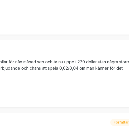
 dollar för nån månad sen och är nu uppe i 270 dollar utan några stö
serbjudande och chans att spela 0,02/0,04 om man känner för det
Författa