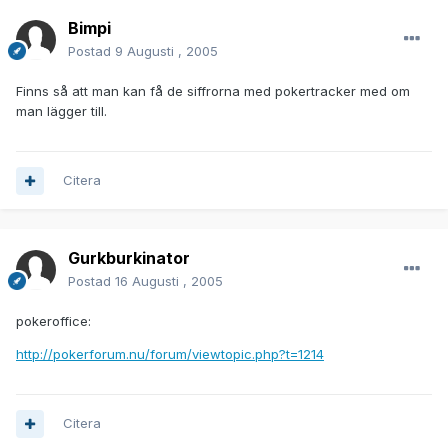
Bimpi
Postad
9 Augusti , 2005
Finns så att man kan få de siffrorna med pokertracker med om
man lägger till.
Citera
Gurkburkinator
Postad
16 Augusti , 2005
pokeroffice:
http://pokerforum.nu/forum/viewtopic.php?t=1214
Citera