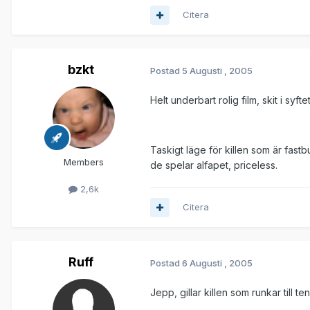
Citera
bzkt
Postad
5 Augusti , 2005
Helt underbart rolig film, skit i syft
Taskigt läge för killen som är fast
Members
de spelar alfapet, priceless.
2,6k
Citera
Ruff
Postad
6 Augusti , 2005
Jepp, gillar killen som runkar till te