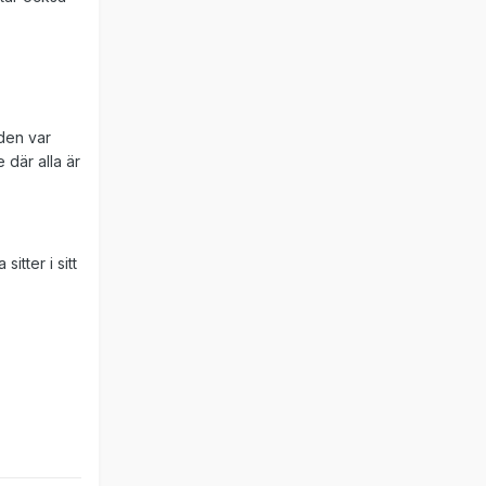
 den var
 där alla är
itter i sitt