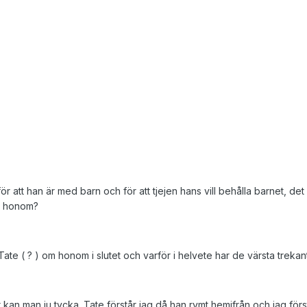
för att han är med barn och för att tjejen hans vill behålla barnet, det
om honom?
te ( ? ) om honom i slutet och varför i helvete har de värsta treka
or kan man ju tycka. Tate förstår jag då han rymt hemifrån och jag för