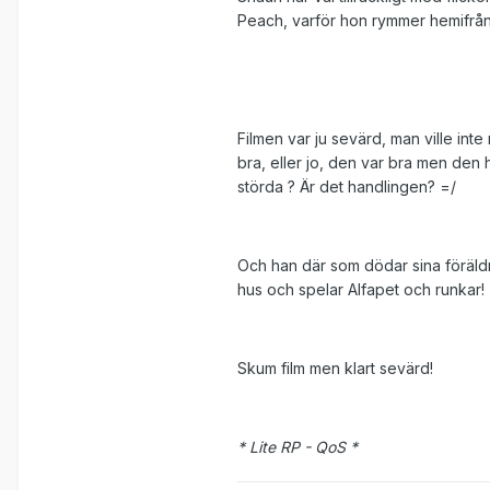
Peach, varför hon rymmer hemifrå
Filmen var ju sevärd, man ville int
bra, eller jo, den var bra men den h
störda ? Är det handlingen? =/
Och han där som dödar sina föräldrar
hus och spelar Alfapet och runkar!
Skum film men klart sevärd!
* Lite RP - QoS *