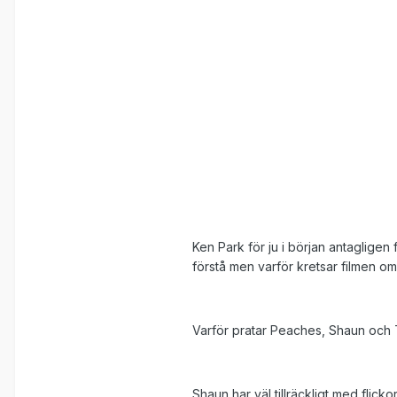
Ken Park för ju i början antagligen 
förstå men varför kretsar filmen 
Varför pratar Peaches, Shaun och Ta
Shaun har väl tillräckligt med flick