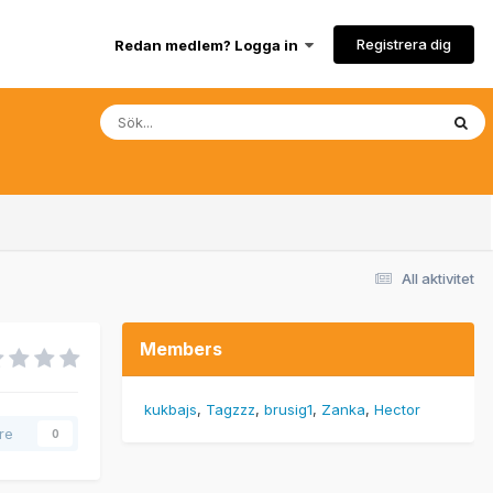
Registrera dig
Redan medlem? Logga in
All aktivitet
Members
kukbajs
Tagzzz
brusig1
Zanka
Hector
are
0