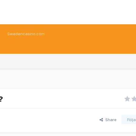
Swedencasino.com
?
Share
Följ