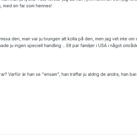
n, med en far som hennes!
e missa den, man var ju tvungen att kolla på den, men jag vet inte om
ade ju ingen speciell handling ... Ett par familjer i USA i något område
? Varför är han se "ensam", han träffar ju aldrig de andra, han bara s