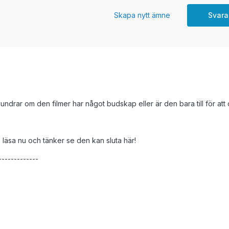
Skapa nytt ämne
Svara
ndrar om den filmer har något budskap eller är den bara till för at
a läsa nu och tänker se den kan sluta här!
-------------