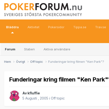
Bläddra
Aktivitet
Pokersidor
Tippa.se
Trav.se
Forum
Staben
Aktiva användare
Hem
Övrigt
Off topic
Funderingar kring filmen "Ken Park"?
Funderingar kring filmen "Ken Park"
Av
kfluffie
5 Augusti , 2005
i
Off topic