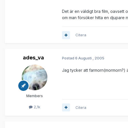
Det är en väldigt bra film, oavsett
om man försöker hitta en djupare 
Citera
ades_va
Postad
6 Augusti , 2005
Jag tycker att farmorn(mormorn?) är r
Members
2,1k
Citera