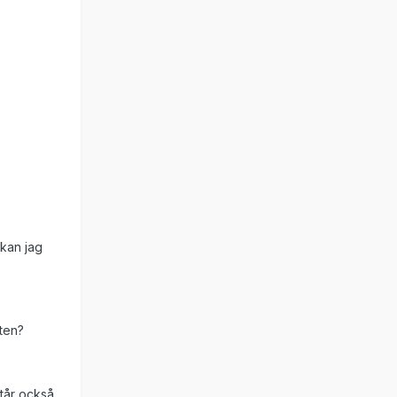
 kan jag
nten?
står också