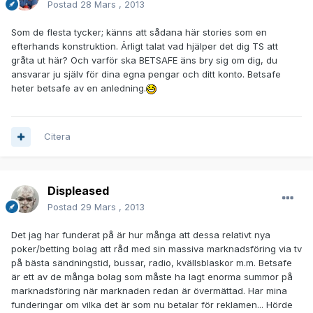
Postad
28 Mars , 2013
Som de flesta tycker; känns att sådana här stories som en
efterhands konstruktion. Ärligt talat vad hjälper det dig TS att
gråta ut här? Och varför ska BETSAFE äns bry sig om dig, du
ansvarar ju själv för dina egna pengar och ditt konto. Betsafe
heter betsafe av en anledning.
Citera
Displeased
Postad
29 Mars , 2013
Det jag har funderat på är hur många att dessa relativt nya
poker/betting bolag att råd med sin massiva marknadsföring via tv
på bästa sändningstid, bussar, radio, kvällsblaskor m.m. Betsafe
är ett av de många bolag som måste ha lagt enorma summor på
marknadsföring när marknaden redan är övermättad. Har mina
funderingar om vilka det är som nu betalar för reklamen... Hörde