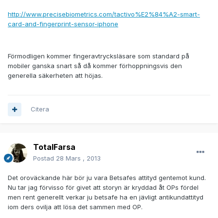
http://www.precisebiometrics.com/tactivo%E2%84%A2-smart-
card-and-fingerprint-sensor-iphone
Förmodligen kommer fingeravtrycksläsare som standard på
mobiler ganska snart så då kommer förhoppningsvis den
generella säkerheten att höjas.
Citera
TotalFarsa
Postad
28 Mars , 2013
Det oroväckande här bör ju vara Betsafes attityd gentemot kund.
Nu tar jag förvisso för givet att storyn är kryddad åt OPs fördel
men rent generellt verkar ju betsafe ha en jävligt antikundattityd
iom ders ovilja att lösa det sammen med OP.