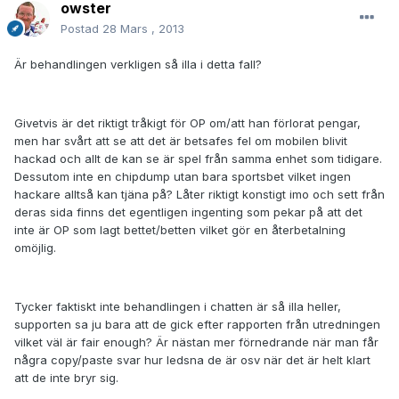
owster
Postad
28 Mars , 2013
Är behandlingen verkligen så illa i detta fall?
Givetvis är det riktigt tråkigt för OP om/att han förlorat pengar,
men har svårt att se att det är betsafes fel om mobilen blivit
hackad och allt de kan se är spel från samma enhet som tidigare.
Dessutom inte en chipdump utan bara sportsbet vilket ingen
hackare alltså kan tjäna på? Låter riktigt konstigt imo och sett från
deras sida finns det egentligen ingenting som pekar på att det
inte är OP som lagt bettet/betten vilket gör en återbetalning
omöjlig.
Tycker faktiskt inte behandlingen i chatten är så illa heller,
supporten sa ju bara att de gick efter rapporten från utredningen
vilket väl är fair enough? Är nästan mer förnedrande när man får
några copy/paste svar hur ledsna de är osv när det är helt klart
att de inte bryr sig.