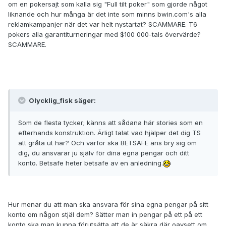
om en pokersajt som kalla sig "Full tilt poker" som gjorde något
liknande och hur många är det inte som minns bwin.com's alla
reklamkampanjer när det var helt nystartat? SCAMMARE. T6
pokers alla garantiturneringar med $100 000-tals övervärde?
SCAMMARE.
Olycklig_fisk säger:
Som de flesta tycker; känns att sådana här stories som en
efterhands konstruktion. Ärligt talat vad hjälper det dig TS
att gråta ut här? Och varför ska BETSAFE äns bry sig om
dig, du ansvarar ju själv för dina egna pengar och ditt
konto. Betsafe heter betsafe av en anledning.
Hur menar du att man ska ansvara för sina egna pengar på sitt
konto om någon stjäl dem? Sätter man in pengar på ett på ett
konto ska man kunna förutsätta att de är säkra där oavsett om