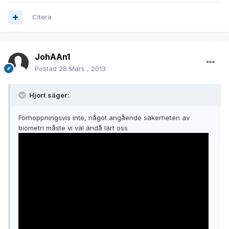
Citera
JohAAn1
Postad
28 Mars , 2013
Hjort säger:
Förhoppningsvis inte, något angående säkerheten av
biometri måste vi väl ändå lärt oss