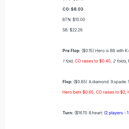
CO: $8.03
BTN: $10.00
SB: $22.26
Pre Flop:
($0.15) Hero is BB with K:
1 fold
,
CO raises to $0.40
,
2 folds
,
Flop:
($0.85) A:diamond: 9:spade:
Hero bets $0.65
,
CO raises to $2
,
Turn:
($16.11) 8:heart:
(2 players - 1 