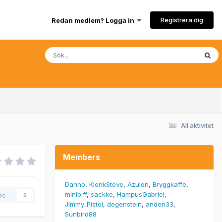
Registrera dig
Redan medlem? Logga in
All aktivitet
Members
Danno
KlonkSteve
Azulon
Bryggkaffe
minibiff
sackke
HampusGabriel
are
0
Jimmy_Pistol
degenstein
anden33
Sunbird88