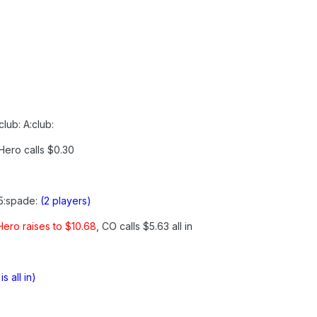
club: A:club:
 Hero calls $0.30
 5:spade:
(2 players)
Hero raises to $10.68
, CO calls $5.63 all in
is all in)