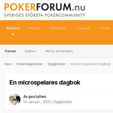
Bläddra
Aktivitet
Pokersidor
Tippa.se
Trav.se
Forum
Staben
Aktiva användare
Hem
Pokerdagböcker
Dagböcker
En microspelares dagbok
En microspelares dagbok
Av
gestalten
14 Januari , 2010
i
Dagböcker