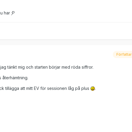
u har ;P
Författa
jag tänkt mig och starten börjar med röda siffror.
s återhämtning.
k tillägga att mitt EV för sessionen låg på plus
.