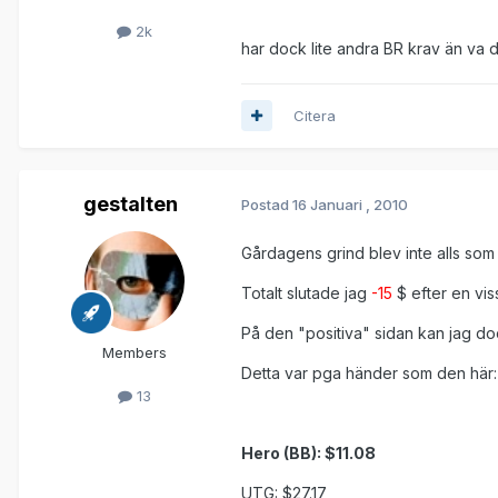
2k
har dock lite andra BR krav än va d
Citera
gestalten
Postad
16 Januari , 2010
Gårdagens grind blev inte alls som 
Totalt slutade jag
-15
$ efter en vis
På den "positiva" sidan kan jag doc
Members
Detta var pga händer som den här:
13
Hero (BB): $11.08
UTG: $27.17