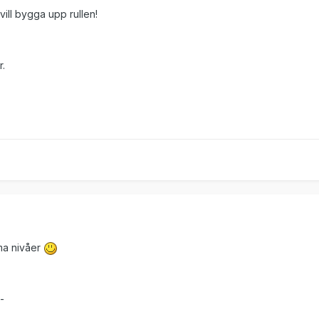
vill bygga upp rullen!
r.
ma nivåer
-