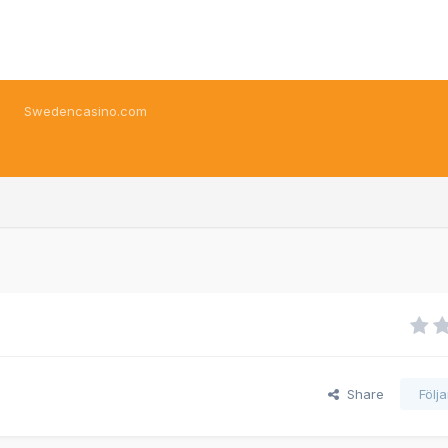
Swedencasino.com
Share
Följ