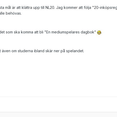
sta mål är att klättra upp till NL20. Jag kommer att följa "20-inköpsreg
ulle behövas.
 i det som ska komma att bli "En mediumspelares dagbok"
.
t även om studerna ibland skär ner på spelandet.