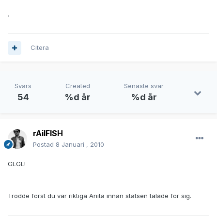
.
Citera
Svars
Created
Senaste svar
54
%d år
%d år
rAilFISH
Postad
8 Januari , 2010
GLGL!
Trodde först du var riktiga Anita innan statsen talade för sig.