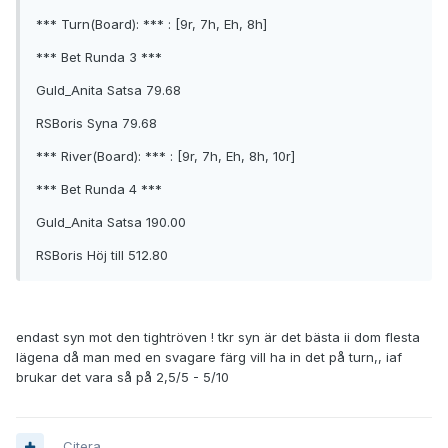
*** Turn(Board): *** : [9r, 7h, Eh, 8h]
*** Bet Runda 3 ***
Guld_Anita Satsa 79.68
RSBoris Syna 79.68
*** River(Board): *** : [9r, 7h, Eh, 8h, 10r]
*** Bet Runda 4 ***
Guld_Anita Satsa 190.00
RSBoris Höj till 512.80
endast syn mot den tightröven ! tkr syn är det bästa ii dom flesta
lägena då man med en svagare färg vill ha in det på turn,, iaf
brukar det vara så på 2,5/5 - 5/10
Citera