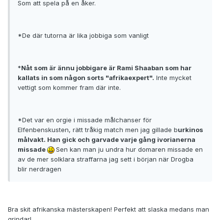
Som att spela på en åker.
*De där tutorna är lika jobbiga som vanligt
*
Nåt som är ännu jobbigare är Rami Shaaban som har
kallats in som någon sorts "afrikaexpert".
Inte mycket
vettigt som kommer fram där inte.
*Det var en orgie i missade målchanser för
Elfenbenskusten, rätt tråkig match men jag gillade b
urkinos
målvakt. Han gick och garvade varje gång ivorianerna
missade
Sen kan man ju undra hur domaren missade en
av de mer solklara straffarna jag sett i början när Drogba
blir nerdragen
Bra skit afrikanska mästerskapen! Perfekt att slaska medans man
grindar!