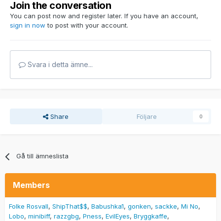
Join the conversation
You can post now and register later. If you have an account,
sign in now
to post with your account.
Svara i detta ämne...
Share
Följare
0
Gå till ämneslista
Members
Folke Rosvall
ShipThat$$
Babushka1
gonken
sackke
Mi No
Lobo
minibiff
razzgbg
Pness
EvilEyes
Bryggkaffe