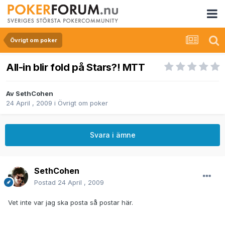
Övrigt om poker
All-in blir fold på Stars?! MTT
Av
SethCohen
24 April , 2009
i
Övrigt om poker
Svara i ämne
SethCohen
Postad
24 April , 2009
Vet inte var jag ska posta så postar här.