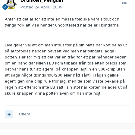
Drunken_Penguin
Postad
24 April , 2009
Antar att det är för att inte en massa folk ska vara sitout och
tvinga folk att visa händer uncontested när de är i blindarna.
Live gäller väl att om man inte sitter på sin plats när kort delas ut
så autofoldas handen oavsett vad man har tvingats lägga i
potten. Har för mig att det var en tråd för ett par månader sedan
om en hand där killen i BB kom tillbaka från toaletten precis som
det var hans tur att agera, då knappen lagt in en 500-chip utan
att säga något (blinds 100/200 eller nått sånt). Frågan gällde
egentligen one chip rule tror jag, men de som visste pekade på
regeln att eftersom inte BB satt i sin stol när korten delades ut så
skulle knappen vinna potten även om han inte höjt.
Citera