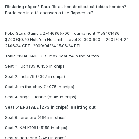
Förklaring någon? Bara för att han är sitout så foldas handen?
Borde han inte få chansen att se floppen iaf?
PokerStars Game #27446865700: Tournament #158401436,
$7.00+$0.70 Hold'em No Limit - Level X (300/600) - 2009/04/24
21:06:24 CET [2009/04/24 15:06:24 ET]
Table '158401436 7' 9-max Seat #4 is the button
Seat 1: Fuchs85 (6455 in chips)
Seat 2: mel.s79 (2307 in chips)
Seat 3: im the bhoy (14075 in chips)
Seat 4: Ange-Etienne (8045 in chips)
Seat 5: ERSTALE (273 in chips) is sitting out
Seat 6: teronaro (4645 in chips)
Seat 7: XALK1981 (5158 in chips)
Seat 9: dartanha (2451 in chips)