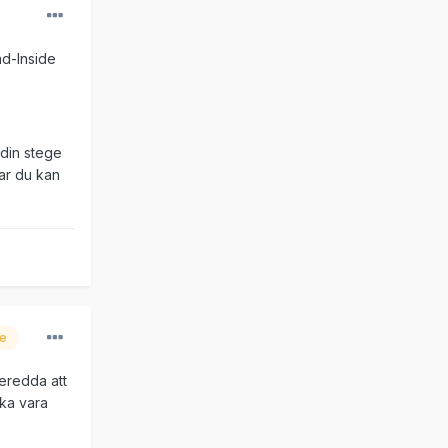
ad-Inside
 din stege
ar du kan
re
beredda att
ska vara