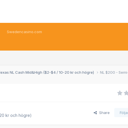
Swedencasino.com
exas NL Cash Mid&High ($2-$4 / 10-20 kr och högre)
NL $200 - Semi-b
Share
Följ
20 kr och högre)