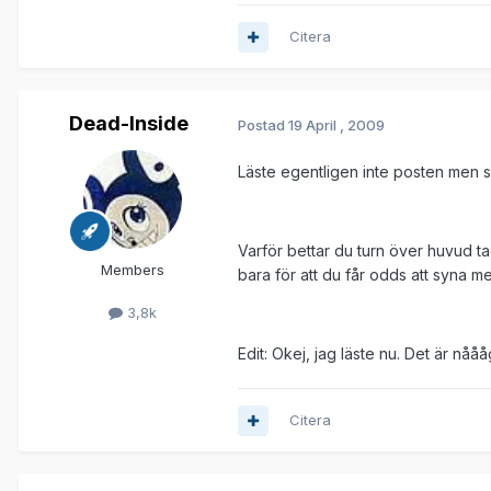
Citera
Dead-Inside
Postad
19 April , 2009
Läste egentligen inte posten men 
Varför bettar du turn över huvud ta
Members
bara för att du får odds att syna me
3,8k
Edit: Okej, jag läste nu. Det är nååå
Citera