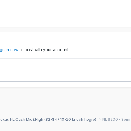
ign in now
to post with your account.
exas NL Cash Mid&High ($2-$4 / 10-20 kr och högre)
NL $200 - Semi-b