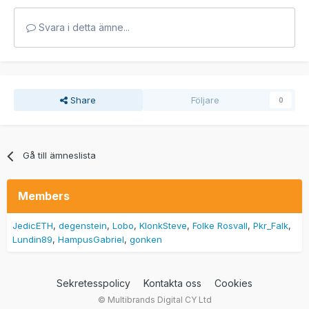
Svara i detta ämne...
Share
Följare
0
Gå till ämneslista
Members
JedicETH
degenstein
Lobo
KlonkSteve
Folke Rosvall
Pkr_Falk
Lundin89
HampusGabriel
gonken
Sekretesspolicy
Kontakta oss
Cookies
© Multibrands Digital CY Ltd