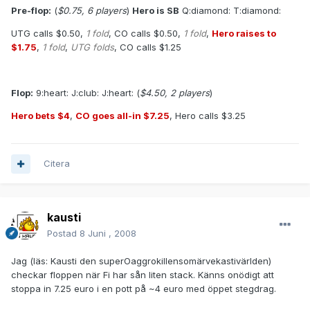
Pre-flop:
(
$0.75, 6 players
)
Hero is SB
Q:diamond: T:diamond:
UTG calls $0.50,
1 fold
, CO calls $0.50,
1 fold
,
Hero raises to
$1.75
,
1 fold
,
UTG folds
, CO calls $1.25
Flop:
9:heart: J:club: J:heart: (
$4.50, 2 players
)
Hero bets $4
,
CO goes all-in $7.25
, Hero calls $3.25
Citera
kausti
Postad
8 Juni , 2008
Jag (läs: Kausti den superOaggrokillensomärvekastivärlden)
checkar floppen när Fi har sån liten stack. Känns onödigt att
stoppa in 7.25 euro i en pott på ~4 euro med öppet stegdrag.