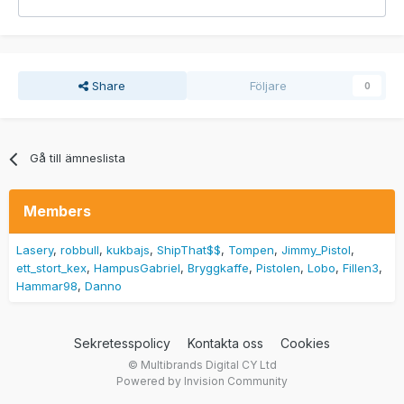
Share
Följare
0
Gå till ämneslista
Members
Lasery
robbull
kukbajs
ShipThat$$
Tompen
Jimmy_Pistol
ett_stort_kex
HampusGabriel
Bryggkaffe
Pistolen
Lobo
Fillen3
Hammar98
Danno
Sekretesspolicy
Kontakta oss
Cookies
© Multibrands Digital CY Ltd
Powered by Invision Community