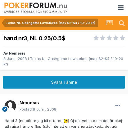
Texas NL Cashgame Lowstakes (max $2-$4 / 10-20 kr)
hand nr3, NL 0.25/0.5$
Av
Nemesis
8 Juni , 2008
i
Texas NL Cashgame Lowstakes (max $2-$4 / 10-20
kr)
Svara i ämne
Nemesis
Postad
8 Juni , 2008
Hand 3 (nu börjar jag bli erfaren
) Oj då. Vet inte om det är okej
att raisa här pre flop (såg inte att en var shortstacked... det gör