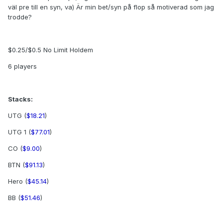
väl pre till en syn, va) Är min bet/syn på flop så motiverad som jag
trodde?
$0.25/$0.5 No Limit Holdem
6 players
Stacks:
UTG (
$18.21
)
UTG 1 (
$77.01
)
CO (
$9.00
)
BTN (
$91.13
)
Hero (
$45.14
)
BB (
$51.46
)