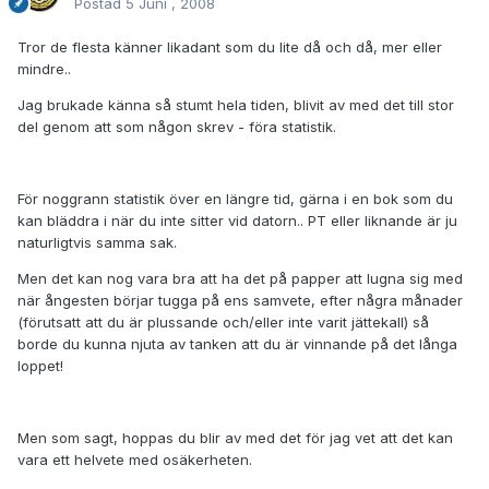
Postad
5 Juni , 2008
Tror de flesta känner likadant som du lite då och då, mer eller
mindre..
Jag brukade känna så stumt hela tiden, blivit av med det till stor
del genom att som någon skrev - föra statistik.
För noggrann statistik över en längre tid, gärna i en bok som du
kan bläddra i när du inte sitter vid datorn.. PT eller liknande är ju
naturligtvis samma sak.
Men det kan nog vara bra att ha det på papper att lugna sig med
när ångesten börjar tugga på ens samvete, efter några månader
(förutsatt att du är plussande och/eller inte varit jättekall) så
borde du kunna njuta av tanken att du är vinnande på det långa
loppet!
Men som sagt, hoppas du blir av med det för jag vet att det kan
vara ett helvete med osäkerheten.