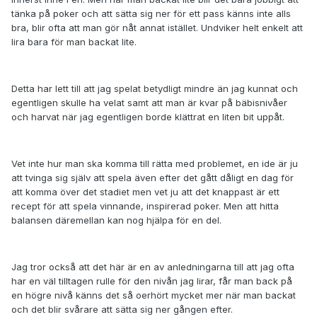
tänka på poker och att sätta sig ner för ett pass känns inte alls
bra, blir ofta att man gör nåt annat istället. Undviker helt enkelt att
lira bara för man backat lite.
Detta har lett till att jag spelat betydligt mindre än jag kunnat och
egentligen skulle ha velat samt att man är kvar på bäbisnivåer
och harvat när jag egentligen borde klättrat en liten bit uppåt.
Vet inte hur man ska komma till rätta med problemet, en ide är ju
att tvinga sig själv att spela även efter det gått dåligt en dag för
att komma över det stadiet men vet ju att det knappast är ett
recept för att spela vinnande, inspirerad poker. Men att hitta
balansen däremellan kan nog hjälpa för en del.
Jag tror också att det här är en av anledningarna till att jag ofta
har en väl tilltagen rulle för den nivån jag lirar, får man back på
en högre nivå känns det så oerhört mycket mer när man backat
och det blir svårare att sätta sig ner gången efter.