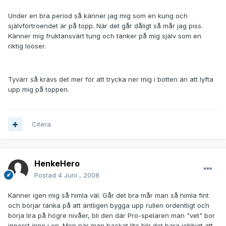
Under en bra period så känner jag mig som en kung och
självförtroendet är på topp. När det går dåligt så mår jag piss.
Känner mig fruktansvärt tung och tänker på mig själv som en
riktig looser.
Tyvärr så krävs det mer för att trycka ner mig i botten än att lyfta
upp mig på toppen.
Citera
HenkeHero
Postad
4 Juni , 2008
Känner igen mig så himla väl. Går det bra mår man så himla fint
och börjar tänka på att äntligen bygga upp rullen ordentligt och
börja lira på högre nivåer, bli den där Pro-spelaren man "vet" bor
innerst inne i en. Men när man backat lite blir det bara jobbigt att