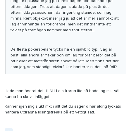
Idag t ex plussade jag på förmiddagen och backade på
eftermiddagen. Trots att dagen slutade på plus är det
eftermiddagssessionen, där ingenting stämde, som jag
minns. Rent objektivt inser jag ju att det är mer sannolikt att
jag är vinnande än förlorande, men det hindrar inte att
tvivlet på förmågan kommer med förlusterna...
De flesta pokerspelare tycks ha en självbild typ: "Jag är
bäst, alla andra är fiskar och om jag förlorar beror det på
otur eller att motståndaren spelat dåligt". Men finns det fler
som jag, som ständigt tvivlar? Hur hanterar ni det i så fall?
Hade man ändrat det till NLH o sifrorna lite så hade jag mkt väl
kunna ha skrivit inlägget.
Känner igen mig sjukt mkt i allt det du säger o har aldrig lyckats
hantera utdragna losingstreaks på ett vettigt sätt.