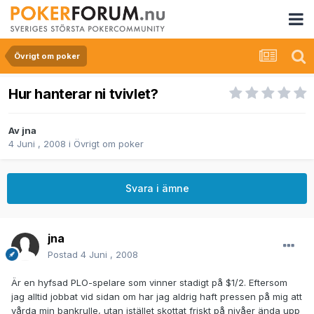
Övrigt om poker
Hur hanterar ni tvivlet?
Av
jna
4 Juni , 2008
i
Övrigt om poker
Svara i ämne
jna
Postad
4 Juni , 2008
Är en hyfsad PLO-spelare som vinner stadigt på $1/2. Eftersom
jag alltid jobbat vid sidan om har jag aldrig haft pressen på mig att
vårda min bankrulle, utan istället skottat friskt på nivåer ända upp