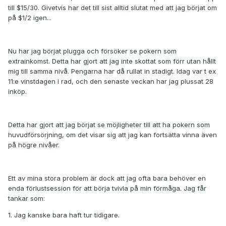
till $15/30. Givetvis har det till sist alltid slutat med att jag börjat om
på $1/2 igen...
Nu har jag börjat plugga och försöker se pokern som
extrainkomst. Detta har gjort att jag inte skottat som förr utan hållt
mig till samma nivå. Pengarna har då rullat in stadigt. Idag var t ex
11:e vinstdagen i rad, och den senaste veckan har jag plussat 28
inköp.
Detta har gjort att jag börjat se möjligheter till att ha pokern som
huvudförsörjning, om det visar sig att jag kan fortsätta vinna även
på högre nivåer.
Ett av mina stora problem är dock att jag ofta bara behöver en
enda förlustsession för att börja tvivla på min förmåga. Jag får
tankar som:
1. Jag kanske bara haft tur tidigare.