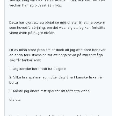
stadigt. Idag var t ex 11:e vinstdagen i rad, och den senaste
veckan har jag plussat 28 inköp.
Detta har gjort att jag börjat se möjligheter till att ha pokern
som huvudförsörjning, om det visar sig att jag kan fortsätta
vinna även på högre nivåer.
Ett av mina stora problem är dock att jag ofta bara behöver
en enda förlustsession för att börja tvivla på min förmåga.
Jag får tankar som:
1. Jag kanske bara haft tur tidigare.
2. Vilka bra spelare jag mötte idag! Snart kanske fisken är
borta.
3. Måste jag ändra mitt spel för att fortsätta vinna?
etc etc