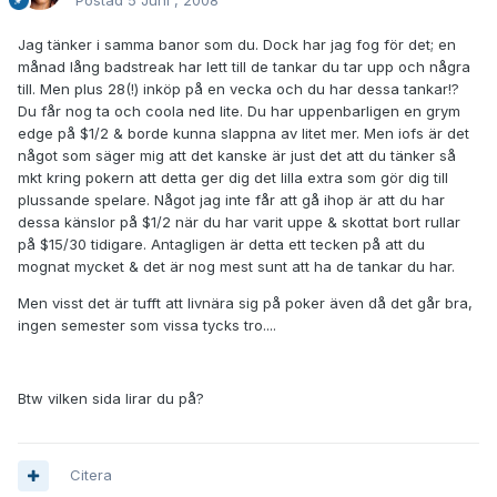
Postad
5 Juni , 2008
Jag tänker i samma banor som du. Dock har jag fog för det; en
månad lång badstreak har lett till de tankar du tar upp och några
till. Men plus 28(!) inköp på en vecka och du har dessa tankar!?
Du får nog ta och coola ned lite. Du har uppenbarligen en grym
edge på $1/2 & borde kunna slappna av litet mer. Men iofs är det
något som säger mig att det kanske är just det att du tänker så
mkt kring pokern att detta ger dig det lilla extra som gör dig till
plussande spelare. Något jag inte får att gå ihop är att du har
dessa känslor på $1/2 när du har varit uppe & skottat bort rullar
på $15/30 tidigare. Antagligen är detta ett tecken på att du
mognat mycket & det är nog mest sunt att ha de tankar du har.
Men visst det är tufft att livnära sig på poker även då det går bra,
ingen semester som vissa tycks tro....
Btw vilken sida lirar du på?
Citera