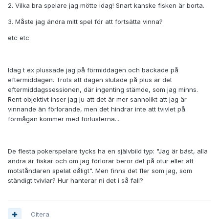
2. Vilka bra spelare jag mötte idag! Snart kanske fisken är borta.
3. Måste jag ändra mitt spel för att fortsätta vinna?
etc etc
Idag t ex plussade jag på förmiddagen och backade på
eftermiddagen. Trots att dagen slutade på plus är det
eftermiddagssessionen, där ingenting stämde, som jag minns.
Rent objektivt inser jag ju att det är mer sannolikt att jag är
vinnande än förlorande, men det hindrar inte att tvivlet på
förmågan kommer med förlusterna...
De flesta pokerspelare tycks ha en självbild typ: "Jag är bäst, alla
andra är fiskar och om jag förlorar beror det på otur eller att
motståndaren spelat dåligt". Men finns det fler som jag, som
ständigt tvivlar? Hur hanterar ni det i så fall?
Citera