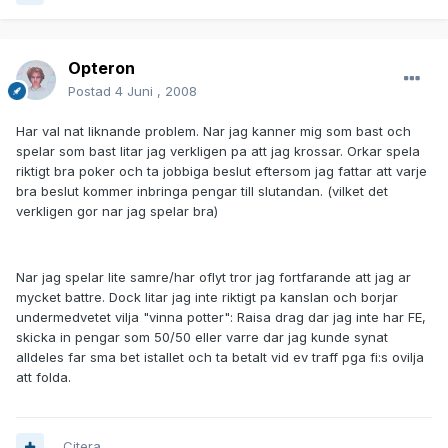
Opteron
Postad
4 Juni , 2008
Har val nat liknande problem. Nar jag kanner mig som bast och
spelar som bast litar jag verkligen pa att jag krossar. Orkar spela
riktigt bra poker och ta jobbiga beslut eftersom jag fattar att varje
bra beslut kommer inbringa pengar till slutandan. (vilket det
verkligen gor nar jag spelar bra)
Nar jag spelar lite samre/har oflyt tror jag fortfarande att jag ar
mycket battre. Dock litar jag inte riktigt pa kanslan och borjar
undermedvetet vilja "vinna potter": Raisa drag dar jag inte har FE,
skicka in pengar som 50/50 eller varre dar jag kunde synat
alldeles far sma bet istallet och ta betalt vid ev traff pga fi:s ovilja
att folda.
Citera