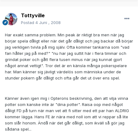
Tottyville
Postad
4 Juni , 2008
Har exakt samma problem. Min peak är riktigt bra men när jag
börjar spela dåligt eller när det går dåligt och jag backar då börjar
jag verkligen tvivla på mig själv. Ofta kommer tankarna som "vad
fan håller jag på med?" "nu har jag suttit här i flera timmar och
grindat poker och gått flera tusen minus när jag kunnat gjort
något annat vettigt". Tror det är en känsla många pokerspelare
har. Man känner sig jävligt värdelös som människa under de
stunder pokern går dåligt och ofta går det ut över ens spel.
Känner även igen mig i Opterons beskrivning, den att vilja vinna
potter som kanske inte är "dina potter". Raisa oop med något
dåligt FD på turn när man vet att fi sitter med ett par han ALDRIG
kommer lägga. Hans FE är nära med noll iom att vi reppar så lite
som slår honom. Ändå när det går dåligt, som ikväll så gör jag
sådana spel...