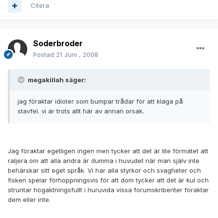
Citera
Soderbroder
Postad
21 Juni , 2008
megakillah säger:
jag föraktar idioter som bumpar trådar för att klaga på
stavfel. vi är trots allt här av annan orsak.
Jag föraktar egetligen ingen men tycker att det är lite förmätet att
raljera om att alla andra är dumma i huvudet när man själv inte
behärskar sitt eget språk. Vi har alla styrkor och svagheter och
fisken spelar förhoppningsvis för att dom tycker att det är kul och
struntar högaktningsfullt i huruvida vissa forumskribenter föraktar
dem eller inte.