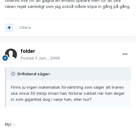
Givetvis inte för att gagna en enskild spelare men för att öka
raken rejält samtidigt som jag också måste köpa in gång på gång.
Citera
folder
Postad
3 Juni , 2008
DrRoland säger:
Finns ju ingen matematisk förväntning som säger att liraren
ska vinna 50 inköp innan han förlorar rubbet när han degar
in som gigantisk dog i varje han, eller hur?
Mjo ...