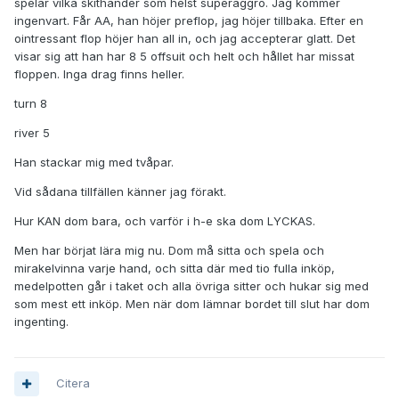
spelar vilka skithänder som helst superaggro. Jag kommer
ingenvart. Får AA, han höjer preflop, jag höjer tillbaka. Efter en
ointressant flop höjer han all in, och jag accepterar glatt. Det
visar sig att han har 8 5 offsuit och helt och hållet har missat
floppen. Inga drag finns heller.
turn 8
river 5
Han stackar mig med tvåpar.
Vid sådana tillfällen känner jag förakt.
Hur KAN dom bara, och varför i h-e ska dom LYCKAS.
Men har börjat lära mig nu. Dom må sitta och spela och
mirakelvinna varje hand, och sitta där med tio fulla inköp,
medelpotten går i taket och alla övriga sitter och hukar sig med
som mest ett inköp. Men när dom lämnar bordet till slut har dom
ingenting.
Citera