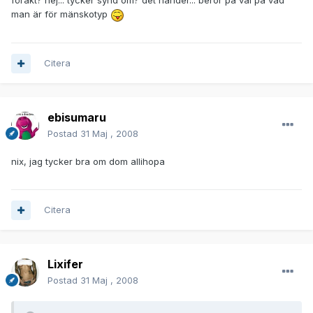
förakt? nej... tycker synd om? det händer... beror på väl på vad
man är för mänskotyp
Citera
ebisumaru
Postad
31 Maj , 2008
nix, jag tycker bra om dom allihopa
Citera
Lixifer
Postad
31 Maj , 2008