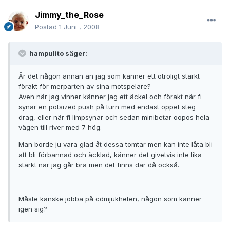
Jimmy_the_Rose
Postad
1 Juni , 2008
hampulito säger:
Är det någon annan än jag som känner ett otroligt starkt
förakt för merparten av sina motspelare?
Även när jag vinner känner jag ett äckel och förakt när fi
synar en potsized push på turn med endast öppet steg
drag, eller när fi limpsynar och sedan minibetar oopos hela
vägen till river med 7 hög.
Man borde ju vara glad åt dessa tomtar men kan inte låta bli
att bli förbannad och äcklad, känner det givetvis inte lika
starkt när jag går bra men det finns där då också.
Måste kanske jobba på ödmjukheten, någon som känner
igen sig?