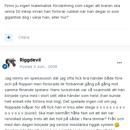
Finns ju ingen matematisk förväntning som säger att liraren ska
vinna 50 inköp innan han förlorar rubbet när han degar in som
gigantisk dog i varje han, eller hur?
Citera
Riggdevil
Postad
3 Juni , 2008
Jag minns en spelsession där jag ofta fick bra händer både före
och på floppen men förlorade lik förbannat gång på gång mot
samma flinande spelare. Hans luckstreak var så osannolik att han
började syna med i stort sett vilka händer som helst (han kunde
helt enkelt inte förlora mot mig). Det spelade ingen roll om jag
floppade tvåpar för då fick han in triss eller stege o s v o s v o s v
o s v o s v (suck!). Ska man benhårt hålla fast vid att det var
renodlad slump trots att det höll på sådär i flera timmar? Från och
med den dagen började jag seriöst misstänka riggat system
.