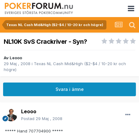
Texas NL Cash Mid&High ($2-$4 / 10-20 kr och högre)
NL10K SvS Crackriver - Syn?
Av
Leooo
29 Maj , 2008
i
Texas NL Cash Mid&High ($2-$4 / 10-20 kr och
högre)
Svara i ämne
Leooo
Postad
29 Maj , 2008
***** Hand 707704900 *****