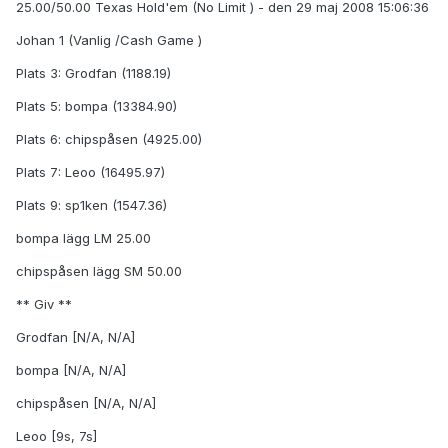
25.00/50.00 Texas Hold'em (No Limit ) - den 29 maj 2008 15:06:36
Johan 1 (Vanlig /Cash Game )
Plats 3: Grodfan (1188.19)
Plats 5: bompa (13384.90)
Plats 6: chipspåsen (4925.00)
Plats 7: Leoo (16495.97)
Plats 9: sp1ken (1547.36)
bompa lägg LM 25.00
chipspåsen lägg SM 50.00
** Giv **
Grodfan [N/A, N/A]
bompa [N/A, N/A]
chipspåsen [N/A, N/A]
Leoo [9s, 7s]