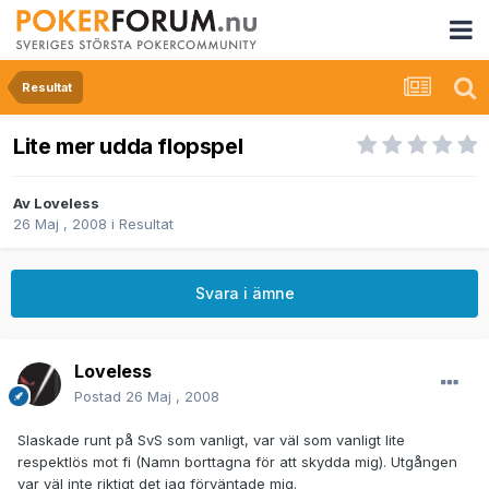
Resultat
Lite mer udda flopspel
Av
Loveless
26 Maj , 2008
i
Resultat
Svara i ämne
Loveless
Postad
26 Maj , 2008
Slaskade runt på SvS som vanligt, var väl som vanligt lite
respektlös mot fi (Namn borttagna för att skydda mig). Utgången
var väl inte riktigt det jag förväntade mig.