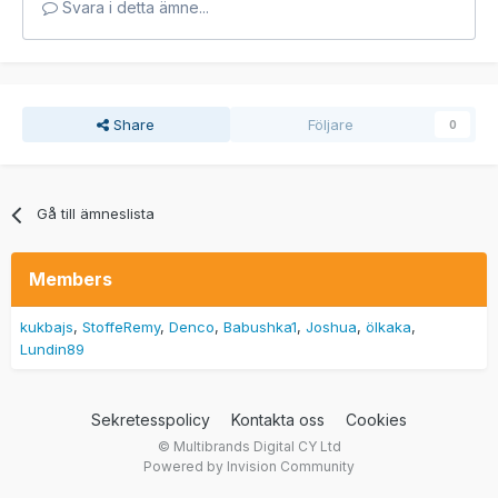
Svara i detta ämne...
Share
Följare
0
Gå till ämneslista
Members
kukbajs
StoffeRemy
Denco
Babushka1
Joshua
ölkaka
Lundin89
Sekretesspolicy
Kontakta oss
Cookies
© Multibrands Digital CY Ltd
Powered by Invision Community