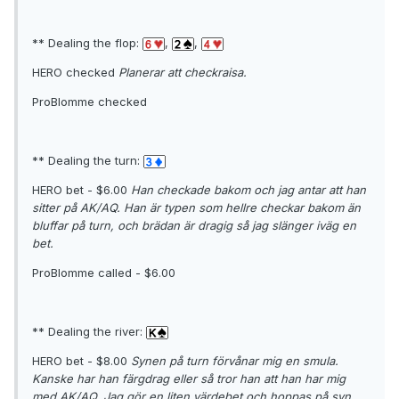
** Dealing the flop:
,
,
HERO checked
Planerar att checkraisa.
ProBlomme checked
** Dealing the turn:
HERO bet - $6.00
Han checkade bakom och jag antar att han
sitter på AK/AQ. Han är typen som hellre checkar bakom än
bluffar på turn, och brädan är dragig så jag slänger iväg en
bet.
ProBlomme called - $6.00
** Dealing the river:
HERO bet - $8.00
Synen på turn förvånar mig en smula.
Kanske har han färgdrag eller så tror han att han har mig
med AK/AQ. Jag gör en liten värdebet och hoppas på syn.