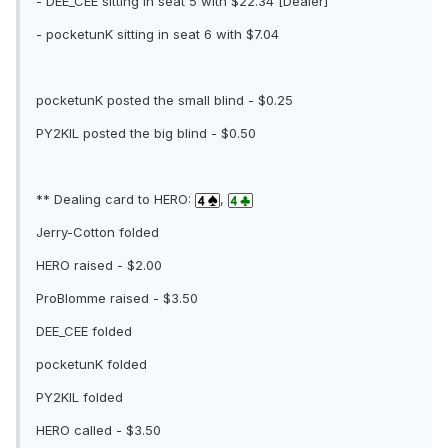
- DEE_CEE sitting in seat 5 with $22.34 [Dealer]
- pocketunK sitting in seat 6 with $7.04
pocketunK posted the small blind - $0.25
PY2KIL posted the big blind - $0.50
** Dealing card to HERO:
,
Jerry-Cotton folded
HERO raised - $2.00
ProBlomme raised - $3.50
DEE_CEE folded
pocketunK folded
PY2KIL folded
HERO called - $3.50