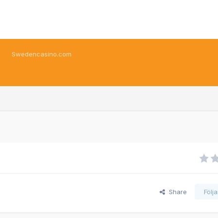
Swedencasino.com
Share
Följ