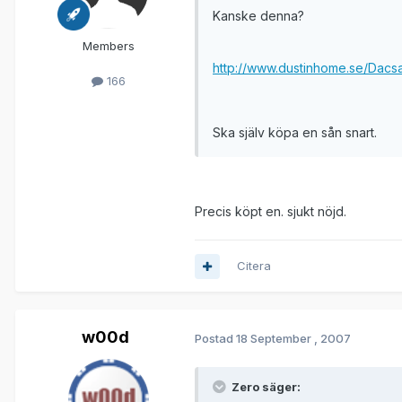
Kanske denna?
Members
http://www.dustinhome.se/Dacs
166
Ska själv köpa en sån snart.
Precis köpt en. sjukt nöjd.
Citera
w00d
Postad
18 September , 2007
Zero säger: