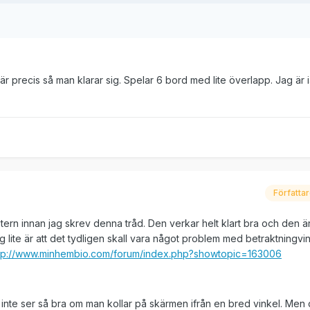
 precis så man klarar sig. Spelar 6 bord med lite överlapp. Jag är i
Författa
ern innan jag skrev denna tråd. Den verkar helt klart bra och den är 
 lite är att det tydligen skall vara något problem med betraktningvin
tp://www.minhembio.com/forum/index.php?showtopic=163006
n inte ser så bra om man kollar på skärmen ifrån en bred vinkel. Men