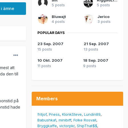
5 posts
5 posts
 i ämne
Bluwajt
Jerico
4 posts
3 posts
POPULAR DAYS
23 Sep. 2007
21 Sep. 2007
15 posts
13 posts
10 Okt. 2007
18 Sep. 2007
11 posts
9 posts
mest att
a den till
Members
ponstid på
onstid hade
fritjof
Pness
KlonkSteve
Lundin89
Babushka1
minibiff
Folke Rosvall
Bryggkaffe
victorpkr
ShipThat$$