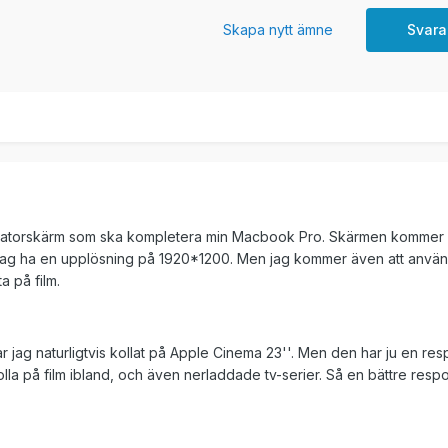
Skapa nytt ämne
Svara
n datorskärm som ska kompletera min Macbook Pro. Skärmen kommer 
ll jag ha en upplösning på 1920*1200. Men jag kommer även att använd
a på film.
 jag naturligtvis kollat på Apple Cinema 23''. Men den har ju en res
lla på film ibland, och även nerladdade tv-serier. Så en bättre resp