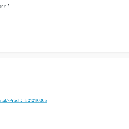
r ni?
rtal/?ProdID=5010110305