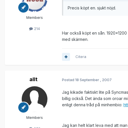
Precis köpt en. sjukt nöjd.
Members
214
Har också köpt en sån. 1920x1200 är
med skärmen.
Citera
allt
Postad
18 September , 2007
Jag kikade faktiskt lite på Syncmast
billig också. Det ända som oroar mig
enligt denna tråd på minhembio:
ht
Members
Jag kan helt klart leva med att ma