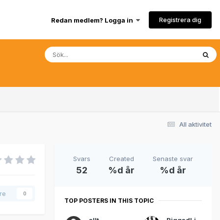
Registrera dig
Redan medlem? Logga in
All aktivitet
Svars
Created
Senaste svar
52
%d år
%d år
are
0
TOP POSTERS IN THIS TOPIC
allt
RiggadLina