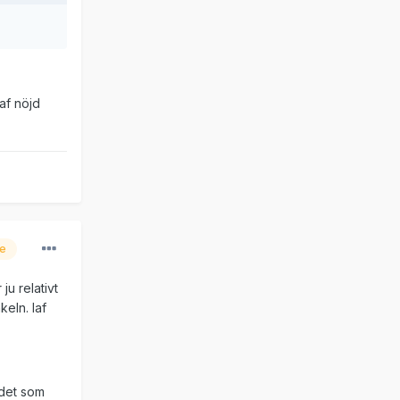
af nöjd
re
ju relativt
keln. Iaf
 det som