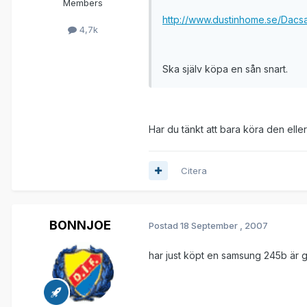
Members
http://www.dustinhome.se/Dacs
4,7k
Ska själv köpa en sån snart.
Har du tänkt att bara köra den ell
Citera
BONNJOE
Postad
18 September , 2007
har just köpt en samsung 245b är g