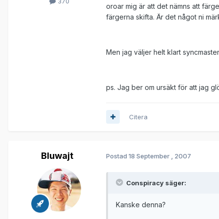
370
oroar mig är att det nämns att färg
färgerna skifta. Är det något ni mä
Men jag väljer helt klart syncmas
ps. Jag ber om ursäkt för att jag g
Citera
Bluwajt
Postad
18 September , 2007
Conspiracy säger:
Kanske denna?