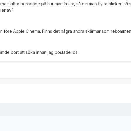
erna skiftar beroende på hur man kollar, så om man flytta blicken så 
rker av?
tern före Apple Cinema. Finns det några andra skärmar som rekomme
lömde bort att söka innan jag postade. ds.