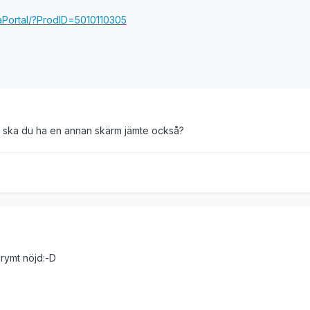
aPortal/?ProdID=5010110305
er ska du ha en annan skärm jämte också?
rymt nöjd:-D