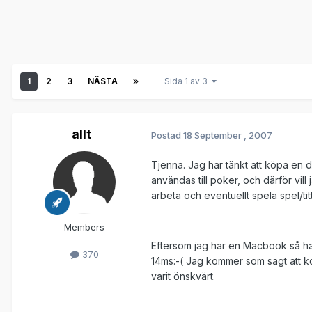
1
2
3
NÄSTA
Sida 1 av 3
allt
Postad
18 September , 2007
Tjenna. Jag har tänkt att köpa e
användas till poker, och därför vi
arbeta och eventuellt spela spel/titt
Members
Eftersom jag har en Macbook så har
370
14ms:-( Jag kommer som sagt att ko
varit önskvärt.