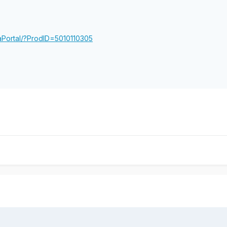
aPortal/?ProdID=5010110305