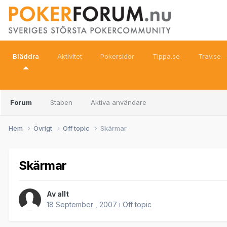
Bläddra
Aktivitet
Pokersidor
Tippa.se
Trav.se
Forum
Staben
Aktiva användare
Hem
Övrigt
Off topic
Skärmar
Skärmar
Av
allt
18 September , 2007
i
Off topic