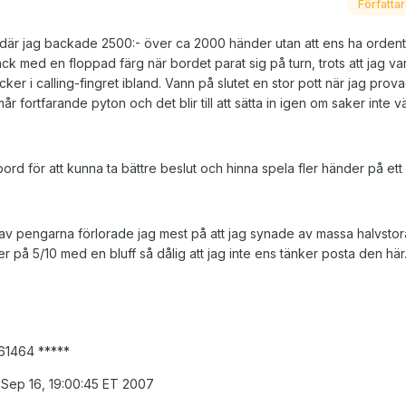
Författa
 där jag backade 2500:- över ca 2000 händer utan att ens ha ordentl
k med en floppad färg när bordet parat sig på turn, trots att jag va
cker i calling-fingret ibland. Vann på slutet en stor pott när jag prova
r fortfarande pyton och det blir till att sätta in igen om saker inte v
ord för att kunna ta bättre beslut och hinna spela fler händer på ett 
 av pengarna förlorade jag mest på att jag synade av massa halvstor
er på 5/10 med en bluff så dålig att jag inte ens tänker posta den här
61464 *****
Sep 16, 19:00:45 ET 2007