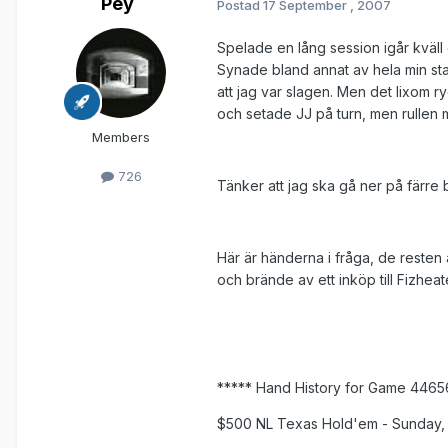
Pey
Postad
17 September , 2007
Spelade en lång session igår kväll
Synade bland annat av hela min stac
att jag var slagen. Men det lixom ry
och setade JJ på turn, men rullen må
Members
726
Tänker att jag ska gå ner på färre b
Här är händerna i fråga, de resten
och brände av ett inköp till Fizheat
***** Hand History for Game 4465
$500 NL Texas Hold'em - Sunday, 