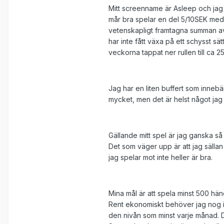
Mitt screenname är Asleep och jag s
mår bra spelar en del 5/10SEK med h
vetenskapligt framtagna summan av 3
har inte fått växa på ett schysst s
veckorna tappat ner rullen till ca
Jag har en liten buffert som innebär 
mycket, men det är helst något jag
Gällande mitt spel är jag ganska så
Det som väger upp är att jag sällan 
jag spelar mot inte heller är bra.
Mina mål är att spela minst 500 hän
Rent ekonomiskt behöver jag nog in
den nivån som minst varje månad. 