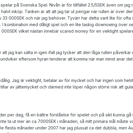
pelar på Svenska Spel. Nivån är för tillfället 2.5/5SEK även om jag n
alvt inköp. Tanken är att att jag tar ut pengar när rullen är över de
3 000SEK och när jag behöver. Tyvärr har detta varit lite för ofta s
ätt. I kombination med dåligt spel och en lite taskig downswing över s
 25 000SEK vilket nästan innebär scared money för en vektight spelar
att jag kan sätta in igen ifall jag tycker att den låga rullen påverkar m
 undviker eftersom hyran tenderar att komma när man minst anar det
 dålig. Jag är vektight, betalar av för mycket och har ingen som helst
tiltar av jättemycket och därmed inte löper någon större risk att gula
der per dag, få en bättre förståelse för spelet och på sikt kunna gå 
te ta ut mer än ca 7000SEK i månaden, så mitt primära mål måste va
De flesta månader under 2007 har jag plussat ca det dubbla, men Au