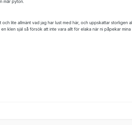
en mår pyton.
ch lite allmänt vad jag har lust med här, och uppskattar storligen 
en klen själ så försök att inte vara allt för elaka när ni påpekar mina 