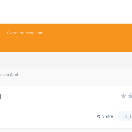
Swedencasino.com
enska Spel
l
Share
Följ