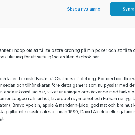
Skapa nytt ämne
Svara
ner. I hopp om att få lite bättre ordning på min poker och att få ta 
lutat mig för att sätta igång en liten dagbok här.
 och läser Tekniskt Basår på Chalmers i Göteborg. Bor med min flickvä
 år sedan och tillhör skaran före detta gamers som nu pysslar med de
en enda inkomst jag har, vilket är aningen oroväckande med tanke p
(Premier League i allmänhet, Liverpool i synnerhet och Fulham i smyg.
ltar.), Bravo Apelsin, äpple & mandarin-juice, god mat och bra musik
Jag gillar inte musik daterad innan 1980, David Albelda eller gatumus
gt.