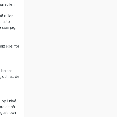
är rullen
n
å rullen
enaste
e som jag.
itt spel för
.
 balans.
, och att de
upp i nivå.
ra att nå
gusti och