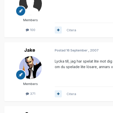
Members
100
Citera
Jake
Postad
16 September , 2007
Lycka till, jag har spelat lite mot di
om du spelade lite lösare, annars v
Members
371
Citera