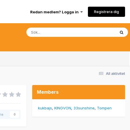
Registrera dig
Redan medlem? Logga in
All aktivitet
Members
kukbajs
KINGVON
33sunshine
Tompen
are
0