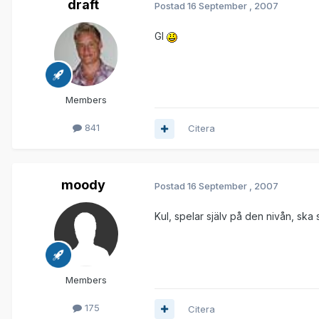
draft
Postad
16 September , 2007
Gl
Members
841
Citera
moody
Postad
16 September , 2007
Kul, spelar själv på den nivån, sk
Members
175
Citera