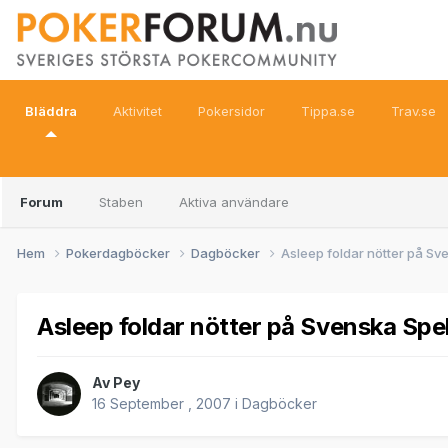
Bläddra
Aktivitet
Pokersidor
Tippa.se
Trav.se
Forum
Staben
Aktiva användare
Hem
Pokerdagböcker
Dagböcker
Asleep foldar nötter på Sv
Asleep foldar nötter på Svenska Spe
Av
Pey
16 September , 2007
i
Dagböcker