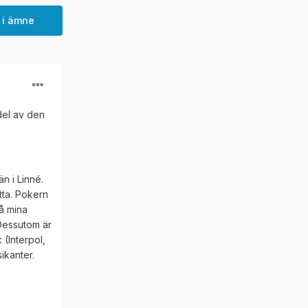
 i ämne
del av den
n i Linné.
tta. Pokern
å mina
 Dessutom är
 (Interpol,
ikanter.