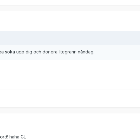
 ska söka upp dig och donera litegrann nåndag.
 bord! haha GL