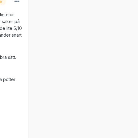
re
ig otur.
r säker på
de lite 5/10
änder snart.
bra sätt.
a potter
.