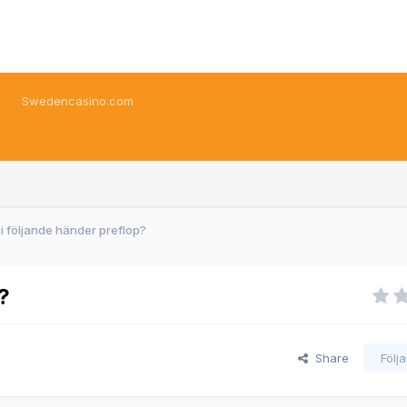
Swedencasino.com
ni följande händer preflop?
?
Share
Följ