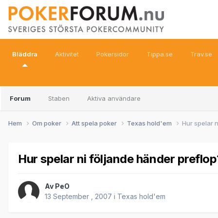
Bläddra
Aktivitet
Pokersidor
Tippa.se
Trav.se
Forum
Staben
Aktiva användare
Hem
Om poker
Att spela poker
Texas hold'em
Hur spelar 
Hur spelar ni följande händer preflop
Av
PeO
13 September , 2007
i
Texas hold'em