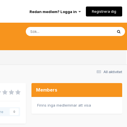
Registrera dig
Redan medlem? Logga in
All aktivitet
Members
Finns inga medlemmar att visa
are
0