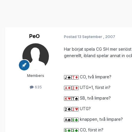
PeO
Postad
13 September , 2007
Har börjat spela CG SH mer seriöst ä
generellt, ibland spelar annat in oc
Members
CO, två limpare?
635
UTG+1, först in?
SB, två limpare?
UTG?
knappen, två limpare?
CO, först in?