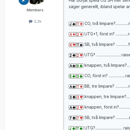
Har börjat spela CG SH mer seriös
säger generellt, ibland spelar a
Members
3,2k
CO, två limpare?..............
UTG+1, först in? .............
SB, två limpare? ..............
UTG? .............................rais
knappen, två limpare?.....
CO, först in? ...................
BB, tre limpare? ............
knappen, tre limpare?......
knappen, först in?...........
SB, två limpare? ..............
UTG?............................... ra