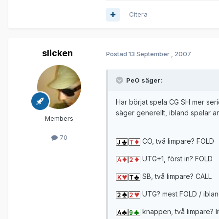
Citera
slicken
Postad
13 September , 2007
PeO säger:
Har börjat spela CG SH mer seriös
säger generellt, ibland spelar a
Members
70
CO, två limpare? FOLD
UTG+1, först in? FOLD
SB, två limpare? CALL
UTG? mest FOLD / iblan
knappen, två limpare? li