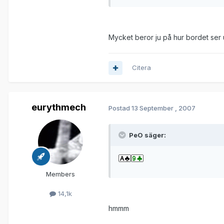
Mycket beror ju på hur bordet ser u
Citera
eurythmech
Postad
13 September , 2007
PeO säger:
Members
14,1k
hmmm