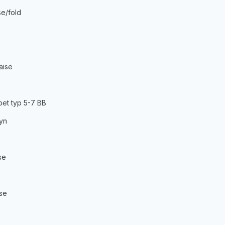
se/fold
aise
bet typ 5-7 BB
yn
se
ise