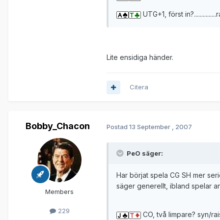
UTG+1, först in?..............
Lite ensidiga händer.
Citera
Bobby_Chacon
Postad
13 September , 2007
PeO säger:
Har börjat spela CG SH mer seriös
säger generellt, ibland spelar a
Members
229
CO, två limpare? syn/rai