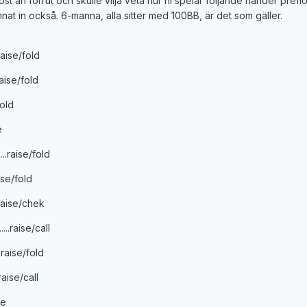
t än förrut och skulle vilja veta hur ni spelar följande händer preflo
nnat in också. 6-manna, alla sitter med 100BB, är det som gäller.
.raise/fold
.raise/fold
fold
e
..raise/fold
raise/fold
...raise/chek
...raise/call
..raise/fold
.raise/call
ise