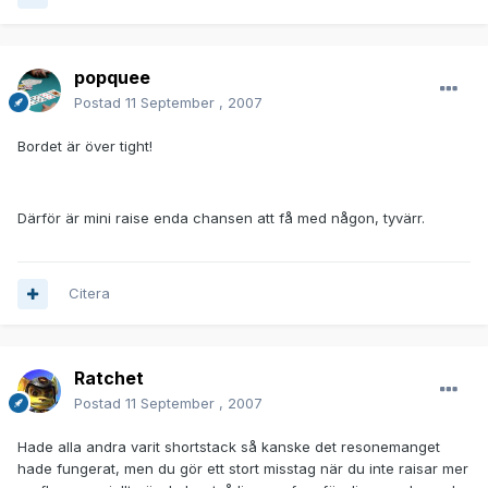
popquee
Postad
11 September , 2007
Bordet är över tight!
Därför är mini raise enda chansen att få med någon, tyvärr.
Citera
Ratchet
Postad
11 September , 2007
Hade alla andra varit shortstack så kanske det resonemanget
hade fungerat, men du gör ett stort misstag när du inte raisar mer