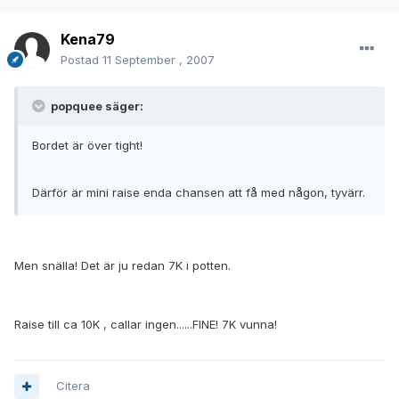
Kena79
Postad
11 September , 2007
popquee säger:
Bordet är över tight!
Därför är mini raise enda chansen att få med någon, tyvärr.
Men snälla! Det är ju redan 7K i potten.
Raise till ca 10K , callar ingen......FINE! 7K vunna!
Citera