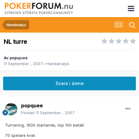
Handanalys
NL turre
Av
popquee
11 September , 2007
i
Handanalys
Svara i ämne
popquee
Postad
11 September , 2007
Turnering, 1600 startande, top 100 betalt.
70 spelare kvar.