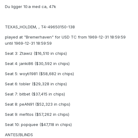
Du ligger 10:a med ca, 47k
TEXAS_HOLDEM, , T4-49650150-138
played at "Bremerhaven" for USD TC from 1969-12-31 18:59:59
until 1969-12-31 18:59:59
Seat 3: Ztawiz ($16,510 in chips)
Seat 4: janki86 ($30,592 in chips)
Seat 5: woyti1981 ($58,682 in chips)
Seat 6: tobler ($29,328 in chips)
Seat 7: bitbet ($37,415 in chips)
Seat 8: peAN91 ($52,323 in chips)
Seat 9: mefitos ($57,262 in chips)
Seat 10: popquee ($47,118 in chips)
ANTES/BLINDS