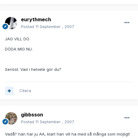
eurythmech
Postad
11 September , 2007
JAG VILL DÖ.
DÖDA MIG NU.
Seriöst. Vad i helvete gör du?
Citera
gibbsson
Postad
11 September , 2007
Vadå? han har ju AA, klart han vill ha med så många som möjligt!