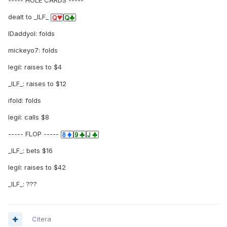
----- HOLE CARDS -----
dealt to _ILF_
lDaddyol: folds
mickeyo7: folds
legil: raises to $4
_ILF_: raises to $12
ifold: folds
legil: calls $8
----- FLOP -----
_ILF_: bets $16
legil: raises to $42
_ILF_: ???
Citera