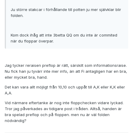
Ju större stakcar i förhållande till potten ju mer självklar blir
folden.
Kom dock ihåg att inte 3betta QQ om du inte är commited
när du floppar överpar.
Jag tycker reraisen preflop är rätt, särskilt som informationsraise.
Nu fick han ju tyvärr inte mer info, än att Fi antagligen har en bra,
eller mycket bra, hand.
Det kan vara allt möjligt från 10,10 och uppåt till A,K eller K,K eller
A,A.
Vid närmare eftertanke är nog inte floppchecken vidare lyckad.
Tror jag påverkades av tidigare post i tråden. Alltså, handen är
bra spelad preflop och på floppen. men nu är väl folden
nödvändig?