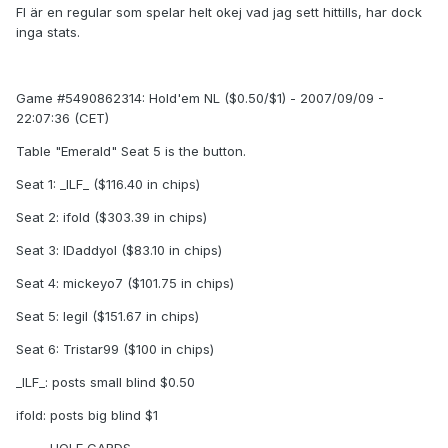
FI är en regular som spelar helt okej vad jag sett hittills, har dock
inga stats.
Game #5490862314: Hold'em NL ($0.50/$1) - 2007/09/09 -
22:07:36 (CET)
Table "Emerald" Seat 5 is the button.
Seat 1: _ILF_ ($116.40 in chips)
Seat 2: ifold ($303.39 in chips)
Seat 3: lDaddyol ($83.10 in chips)
Seat 4: mickeyo7 ($101.75 in chips)
Seat 5: legil ($151.67 in chips)
Seat 6: Tristar99 ($100 in chips)
_ILF_: posts small blind $0.50
ifold: posts big blind $1