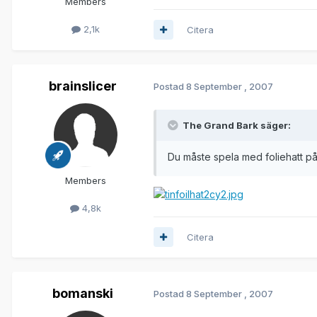
Members
2,1k
Citera
brainslicer
Postad
8 September , 2007
The Grand Bark säger:
Du måste spela med foliehatt på 
Members
4,8k
Citera
bomanski
Postad
8 September , 2007