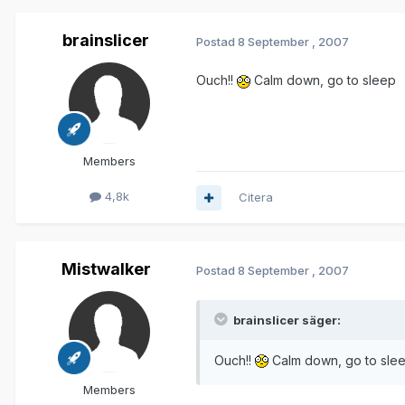
brainslicer
Postad
8 September , 2007
Ouch!!
Calm down, go to sleep
Members
4,8k
Citera
Mistwalker
Postad
8 September , 2007
brainslicer säger:
Ouch!!
Calm down, go to sle
Members