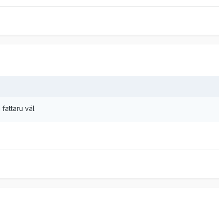
fattaru väl.