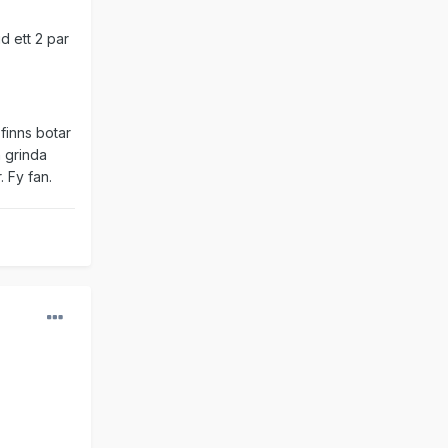
d ett 2 par
finns botar
h grinda
. Fy fan.