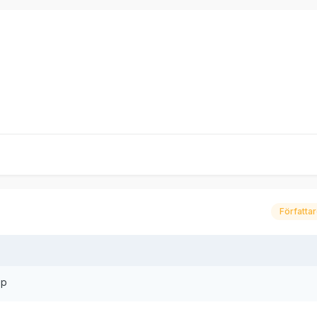
Författa
ep