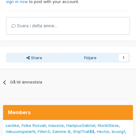
sign in now
to post with your account.
Svara i detta ämne...
Share
Följare
1
Gå till ämneslista
Members
sackke
Folke Rosvall
massive
HampusGabriel
KlonkSteve
VakuumspelarN
Fillen3
Samme-B
ShipThat$$
Hector
brusig1