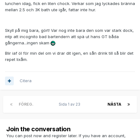
lunchen idag, fick en liten chock. Verkar som jag lyckades bränna
mellan 2.5 och 3K bath ute igår, fattar inte hur.
Skyll på mig bara, gört! Var nog inte bara den som var stark dock,
mtp att incognito bad bartendern att spä ut hans GT båda
gångerna...ingen skam
Blir iaf öl för min del om vi drar dit igen, en sån drink till så blir det
repet lixåm.
Citera
FÖREG.
Sida 1 av 23
NÄSTA
Join the conversation
You can post now and register later. If you have an account,