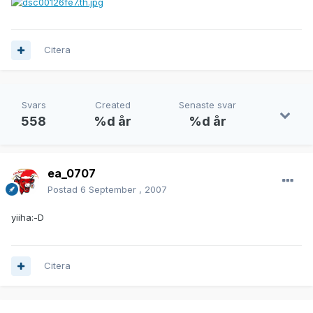
Citera
Svars
Created
Senaste svar
558
%d år
%d år
ea_0707
Postad
6 September , 2007
yiiha:-D
Citera