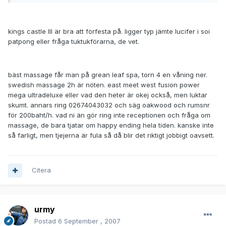
kings castle III är bra att förfesta på. ligger typ jämte lucifer i soi
patpong eller fråga tuktukförarna, de vet.
bäst massage får man på grean leaf spa, torn 4 en våning ner.
swedish massage 2h är nöten. east meet west fusion power
mega ultradeluxe eller vad den heter är okej också, men luktar
skumt. annars ring 02674043032 och säg oakwood och rumsnr
för 200baht/h. vad ni än gör ring inte receptionen och fråga om
massage, de bara tjatar om happy ending hela tiden. kanske inte
så farligt, men tjejerna är fula så då blir det riktigt jobbigt oavsett.
Citera
urmy
Postad
6 September , 2007