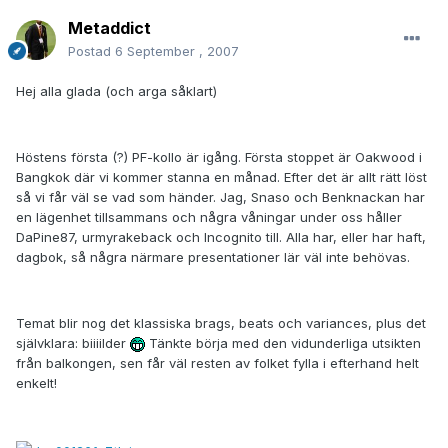
Metaddict
Postad
6 September , 2007
Hej alla glada (och arga såklart)
Höstens första (?) PF-kollo är igång. Första stoppet är Oakwood i
Bangkok där vi kommer stanna en månad. Efter det är allt rätt löst
så vi får väl se vad som händer. Jag, Snaso och Benknackan har
en lägenhet tillsammans och några våningar under oss håller
DaPine87, urmyrakeback och Incognito till. Alla har, eller har haft,
dagbok, så några närmare presentationer lär väl inte behövas.
Temat blir nog det klassiska brags, beats och variances, plus det
självklara: biiiilder
Tänkte börja med den vidunderliga utsikten
från balkongen, sen får väl resten av folket fylla i efterhand helt
enkelt!