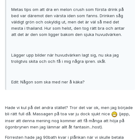
Metas tips om att dra en melon crush som första drink på
bed var däremot den värsta iden som fanns. Drinken såg
väldigt grön och oskyldig ut, men det är väl så med det
mesta i thailand. Hur som helst, den tog rätt bra och antar
att det är den som ligger bakom den sjuka huvudvärken.
Lägger upp bilder när huvudvärken lagt sig, nu ska jag
troligtvis skita och och få i mig några ipren. skål.
Edit: Någon som ska med ner å käka?
Hade vi kul på det andra stället? Tror det var ok, men jag började
bli rätt full då. Massagen på toa var ju dock sjukt nice
(jepp,
inser att denna mening nog kommer att få många att höja på
ögonbrynen men jag lämnar allt åt fantasin...host).
Förresten hade jag 90bath kvar i plånkan när vi skulle betala