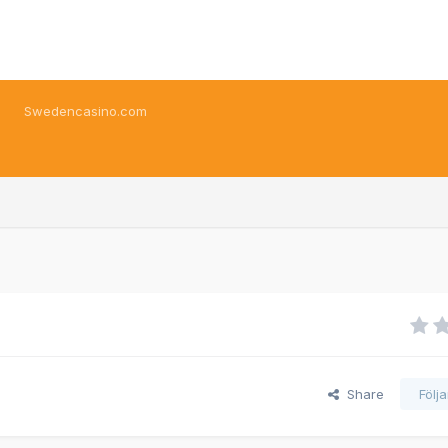
Swedencasino.com
Share
Följ