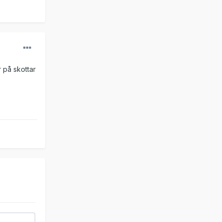
r på skottar