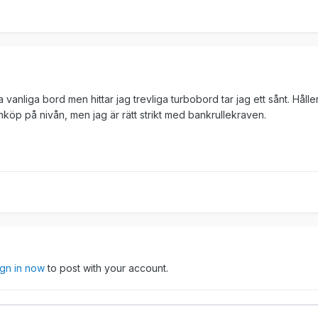
 vanliga bord men hittar jag trevliga turbobord tar jag ett sånt. Hålle
inköp på nivån, men jag är rätt strikt med bankrullekraven.
ign in now
to post with your account.