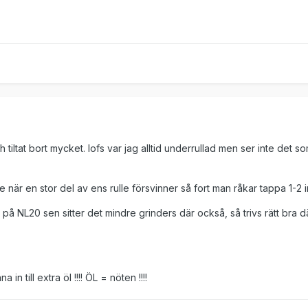
h tiltat bort mycket. Iofs var jag alltid underrullad men ser inte det so
de när en stor del av ens rulle försvinner så fort man råkar tappa 1-2 
på NL20 sen sitter det mindre grinders där också, så trivs rätt bra d
a in till extra öl !!!! ÖL = nöten !!!!