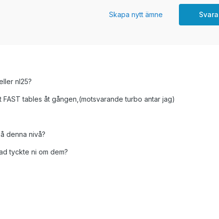
Skapa nytt ämne
Svara
ller nl25?
 2st FAST tables åt gången,(motsvarande turbo antar jag)
 på denna nivå?
 vad tyckte ni om dem?