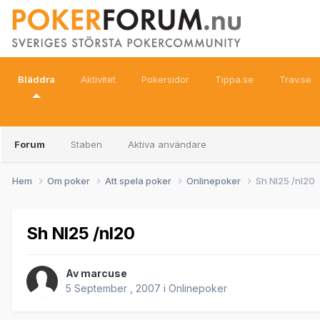
Bläddra
Aktivitet
Pokersidor
Tippa.se
Trav.se
Forum
Staben
Aktiva användare
Hem
Om poker
Att spela poker
Onlinepoker
Sh Nl25 /nl20
Sh Nl25 /nl20
Av
marcuse
5 September , 2007
i
Onlinepoker