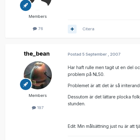
Members
76
Citera
the_bean
Postad
5 September , 2007
Har haft rulle men tagit ut en del oc
problem på NL50.
Problemet är att det är så irriteran
Members
Dessutom är det lättare plocka folk 
stunden.
197
Edit: Min målsättning just nu är att tjän