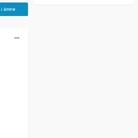
 i ämne