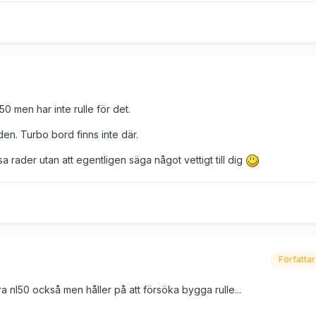
50 men har inte rulle för det.
en. Turbo bord finns inte där.
 rader utan att egentligen säga något vettigt till dig
Författa
 lira nl50 också men håller på att försöka bygga rulle...