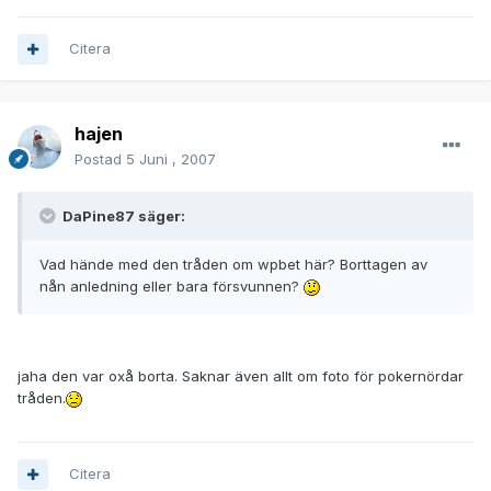
Citera
hajen
Postad
5 Juni , 2007
DaPine87 säger:
Vad hände med den tråden om wpbet här? Borttagen av
nån anledning eller bara försvunnen?
jaha den var oxå borta. Saknar även allt om foto för pokernördar
tråden.
Citera