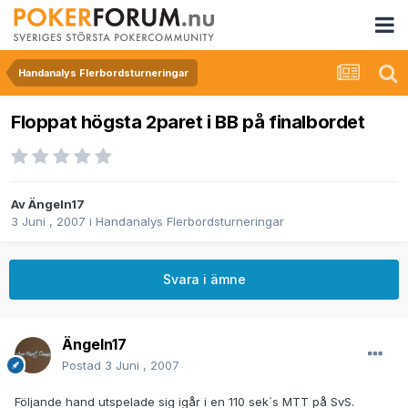
Handanalys Flerbordsturneringar
Floppat högsta 2paret i BB på finalbordet
Av
Ängeln17
3 Juni , 2007
i
Handanalys Flerbordsturneringar
Svara i ämne
Ängeln17
Postad
3 Juni , 2007
Följande hand utspelade sig igår i en 110 sek´s MTT på SvS.