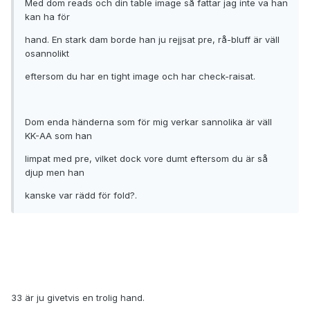
Med dom reads och din table image så fattar jag inte va han
kan ha för
hand. En stark dam borde han ju rejjsat pre, rå-bluff är väll
osannolikt
eftersom du har en tight image och har check-raisat.
Dom enda händerna som för mig verkar sannolika är väll
KK-AA som han
limpat med pre, vilket dock vore dumt eftersom du är så
djup men han
kanske var rädd för fold?.
33 är ju givetvis en trolig hand.