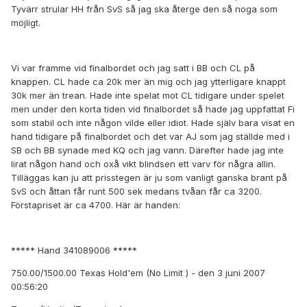
Tyvärr strular HH från SvS så jag ska återge den så noga som
möjligt.
Vi var framme vid finalbordet och jag satt i BB och CL på
knappen. CL hade ca 20k mer än mig och jag ytterligare knappt
30k mer än trean. Hade inte spelat mot CL tidigare under spelet
men under den korta tiden vid finalbordet så hade jag uppfattat Fi
som stabil och inte någon vilde eller idiot. Hade själv bara visat en
hand tidigare på finalbordet och det var AJ som jag ställde med i
SB och BB synade med KQ och jag vann. Därefter hade jag inte
lirat någon hand och oxå vikt blindsen ett varv för några allin.
Tilläggas kan ju att prisstegen är ju som vanligt ganska brant på
SvS och åttan får runt 500 sek medans tvåan får ca 3200.
Förstapriset är ca 4700. Här är handen:
***** Hand 341089006 *****
750.00/1500.00 Texas Hold'em (No Limit ) - den 3 juni 2007
00:56:20