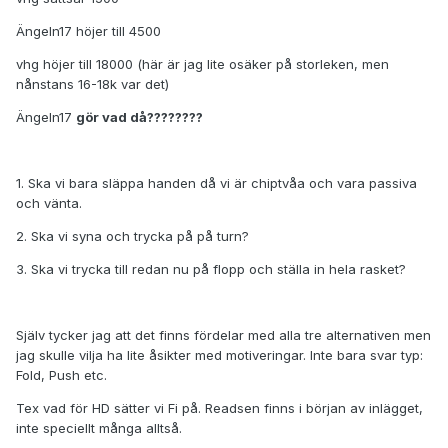
Ängeln17 höjer till 4500
vhg höjer till 18000 (här är jag lite osäker på storleken, men
nånstans 16-18k var det)
Ängeln17
gör vad då????????
1. Ska vi bara släppa handen då vi är chiptvåa och vara passiva
och vänta.
2. Ska vi syna och trycka på på turn?
3. Ska vi trycka till redan nu på flopp och ställa in hela rasket?
Själv tycker jag att det finns fördelar med alla tre alternativen men
jag skulle vilja ha lite åsikter med motiveringar. Inte bara svar typ:
Fold, Push etc.
Tex vad för HD sätter vi Fi på. Readsen finns i början av inlägget,
inte speciellt många alltså.