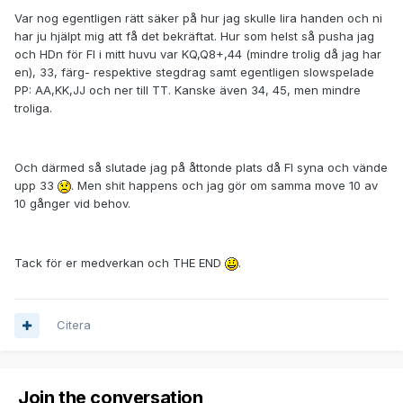
Var nog egentligen rätt säker på hur jag skulle lira handen och ni
har ju hjälpt mig att få det bekräftat. Hur som helst så pusha jag
och HDn för FI i mitt huvu var KQ,Q8+,44 (mindre trolig då jag har
en), 33, färg- respektive stegdrag samt egentligen slowspelade
PP: AA,KK,JJ och ner till TT. Kanske även 34, 45, men mindre
troliga.
Och därmed så slutade jag på åttonde plats då FI syna och vände
upp 33
. Men shit happens och jag gör om samma move 10 av
10 gånger vid behov.
Tack för er medverkan och THE END
.
Citera
Join the conversation