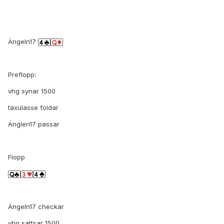
Ängeln17
Preflopp:
vhg synar 1500
taxulasse foldar
Änglen17 passar
Flopp
Ängeln17 checkar
vhg sattsar 1500