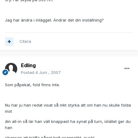
Jag har ändra i inlägget. Ändrar det din inställning?
Citera
Edling
Postad
4 Juni , 2007
Som påpekat, fold finns inte.
Nu har ju han redat visat så mkt styrka att om han nu skulle folda
mot
din all-in så lär han väll knappast ha synat på turn, istället ger du
han
chansen att träffa något helt osannolikt, push!.