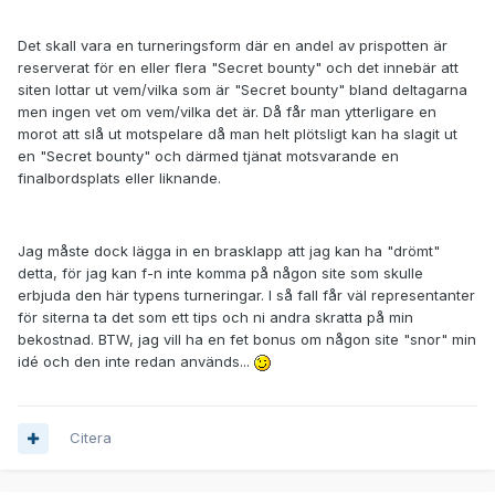
Det skall vara en turneringsform där en andel av prispotten är
reserverat för en eller flera "Secret bounty" och det innebär att
siten lottar ut vem/vilka som är "Secret bounty" bland deltagarna
men ingen vet om vem/vilka det är. Då får man ytterligare en
morot att slå ut motspelare då man helt plötsligt kan ha slagit ut
en "Secret bounty" och därmed tjänat motsvarande en
finalbordsplats eller liknande.
Jag måste dock lägga in en brasklapp att jag kan ha "drömt"
detta, för jag kan f-n inte komma på någon site som skulle
erbjuda den här typens turneringar. I så fall får väl representanter
för siterna ta det som ett tips och ni andra skratta på min
bekostnad. BTW, jag vill ha en fet bonus om någon site "snor" min
idé och den inte redan används...
Citera