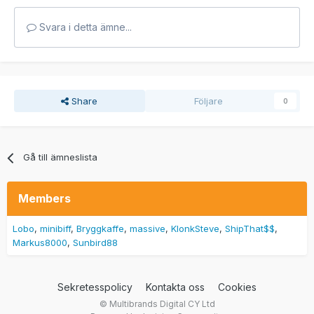
Svara i detta ämne...
Share
Följare
0
Gå till ämneslista
Members
Lobo
minibiff
Bryggkaffe
massive
KlonkSteve
ShipThat$$
Markus8000
Sunbird88
Sekretesspolicy
Kontakta oss
Cookies
© Multibrands Digital CY Ltd