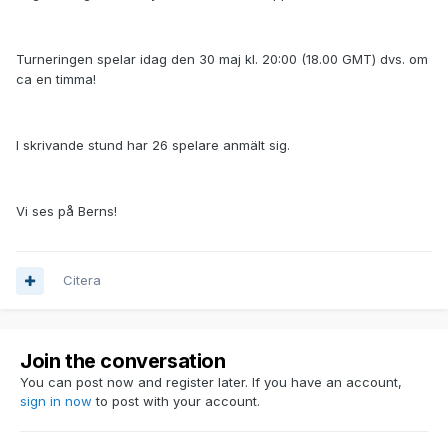
Turneringen spelar idag den 30 maj kl. 20:00 (18.00 GMT) dvs. om
ca en timma!
I skrivande stund har 26 spelare anmält sig.
Vi ses på Berns!
Citera
Join the conversation
You can post now and register later. If you have an account,
sign in now
to post with your account.