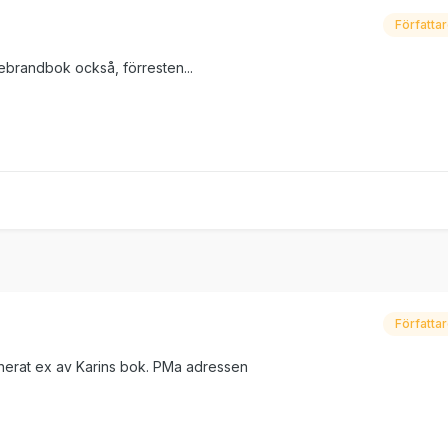
Författa
ebrandbok också, förresten...
Författa
gnerat ex av Karins bok. PMa adressen