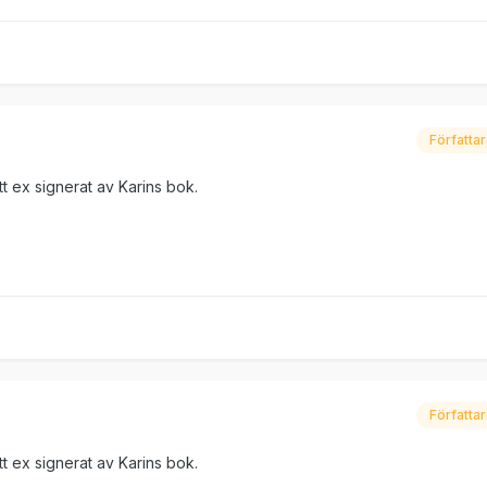
Författa
tt ex signerat av Karins bok.
Författa
tt ex signerat av Karins bok.