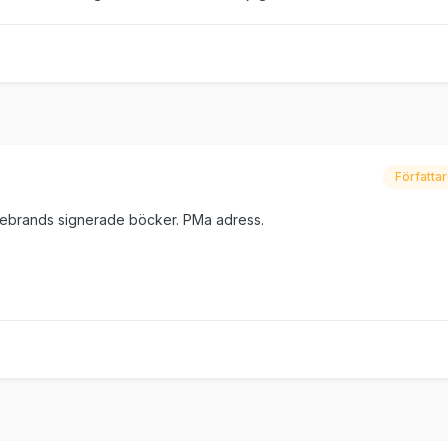
Författa
debrands signerade böcker. PMa adress.