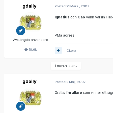
gdaily
Postad
21 Mars , 2007
Ignatius
och
Cab
vann varsin Hild
PMa adress
Avstängda användare
18,6k
Citera
1 month later...
gdaily
Postad
2 Maj , 2007
Grattis
frirullare
som vinner ett si