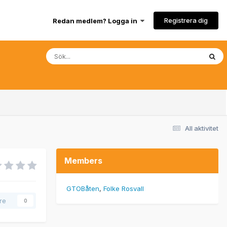
Registrera dig
Redan medlem? Logga in
All aktivitet
Members
GTOBåten
Folke Rosvall
are
0