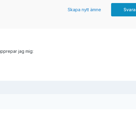
Skapa nytt ämne
Svara
upprepar jag mig: