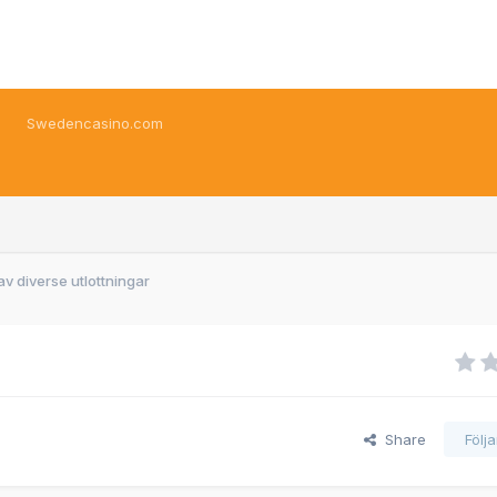
Swedencasino.com
av diverse utlottningar
Share
Följ