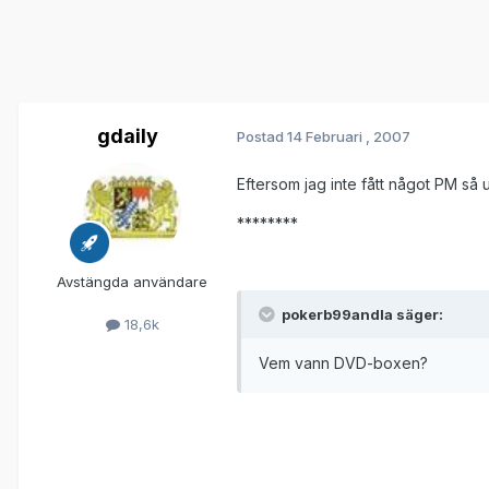
gdaily
Postad
14 Februari , 2007
Eftersom jag inte fått något PM så 
********
Avstängda användare
pokerb99andla säger:
18,6k
Vem vann DVD-boxen?