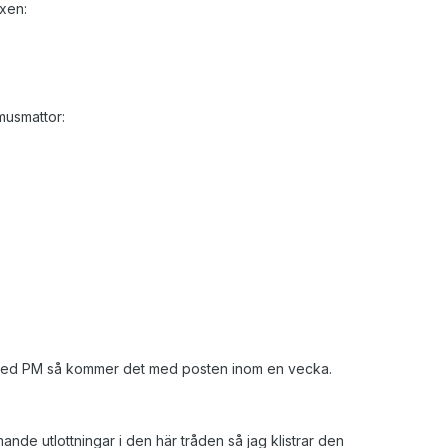
xen:
musmattor:
med PM så kommer det med posten inom en vecka.
de utlottningar i den här tråden så jag klistrar den