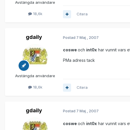
Avstängda användare
18,6k
Citera
gdaily
Postad
7 Maj , 2007
coswe
och
int0x
har vunnit vars e
PMa adress tack
Avstängda användare
18,6k
Citera
gdaily
Postad
7 Maj , 2007
coswe
och
int0x
har vunnit vars e