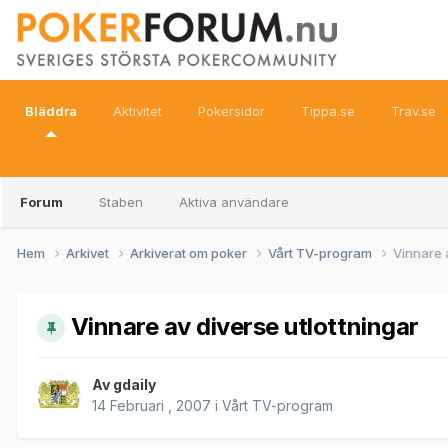
Bläddra
Aktivitet
Pokersidor
Tippa.se
Trav.se
Forum
Staben
Aktiva användare
Hem
Arkivet
Arkiverat om poker
Vårt TV-program
Vinnare 
Vinnare av diverse utlottningar
Av
gdaily
14 Februari , 2007
i
Vårt TV-program