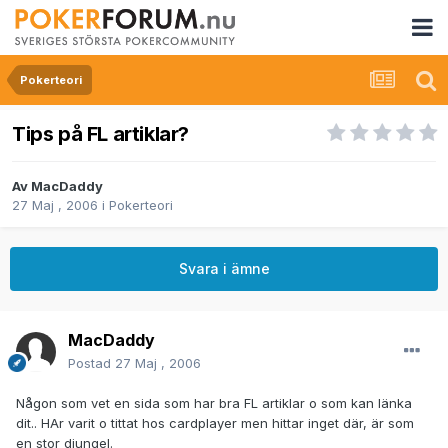
Pokerteori
Tips på FL artiklar?
Av
MacDaddy
27 Maj , 2006
i
Pokerteori
Svara i ämne
MacDaddy
Postad
27 Maj , 2006
Någon som vet en sida som har bra FL artiklar o som kan länka
dit.. HAr varit o tittat hos cardplayer men hittar inget där, är som
en stor djungel.