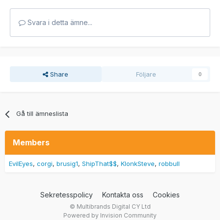
Svara i detta ämne...
Share
Följare
0
Gå till ämneslista
Members
EvilEyes
corgi
brusig1
ShipThat$$
KlonkSteve
robbull
Sekretesspolicy
Kontakta oss
Cookies
© Multibrands Digital CY Ltd
Powered by Invision Community