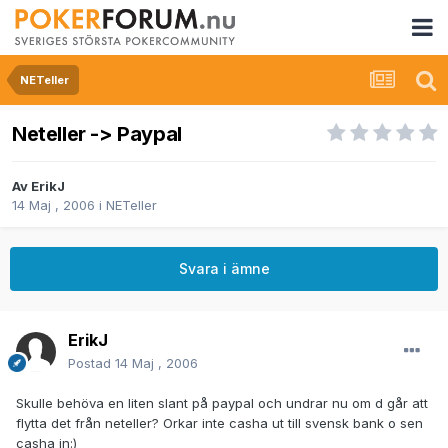
NETeller
Neteller -> Paypal
Av
ErikJ
14 Maj , 2006
i
NETeller
Svara i ämne
ErikJ
Postad
14 Maj , 2006
Skulle behöva en liten slant på paypal och undrar nu om d går att
flytta det från neteller? Orkar inte casha ut till svensk bank o sen
casha in:)