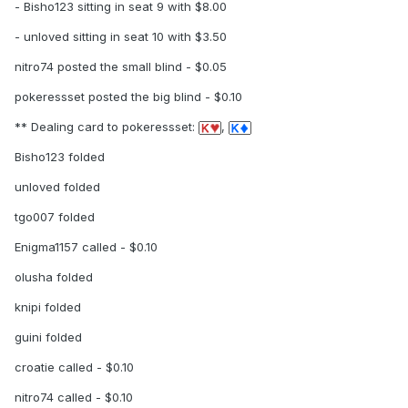
- Bisho123 sitting in seat 9 with $8.00
- unloved sitting in seat 10 with $3.50
nitro74 posted the small blind - $0.05
pokeressset posted the big blind - $0.10
** Dealing card to pokeressset:
,
Bisho123 folded
unloved folded
tgo007 folded
Enigma1157 called - $0.10
olusha folded
knipi folded
guini folded
croatie called - $0.10
nitro74 called - $0.10