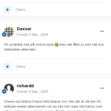
Citera
Daxxar
Postad
11 Maj , 2006
Öh oj tänkte inte på check-syna
men det låter ju som rätt bra
mittimellan alternativ.
Citera
richardd
Postad
11 Maj , 2006
Check-syn ibland Check-fold ibland, tror inte det är så stor EV
skillnad mellan alternativen om du inte har read. Det känns som