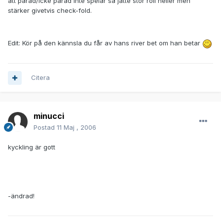
att parad/icke parad inte spelar så jätte stor roll heller men
stärker givetvis check-fold.
Edit: Kör på den kännsla du får av hans river bet om han betar
Citera
minucci
Postad
11 Maj , 2006
kyckling är gott
-ändrad!