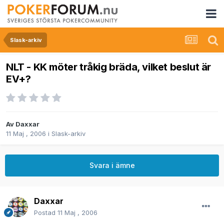
Slask-arkiv
NLT - KK möter tråkig bräda, vilket beslut är
EV+?
Av
Daxxar
11 Maj , 2006
i
Slask-arkiv
Svara i ämne
Daxxar
Postad
11 Maj , 2006