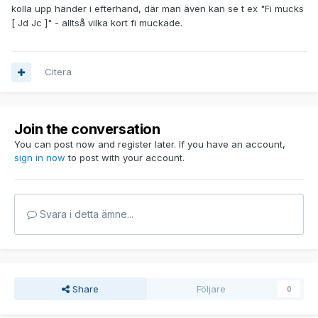
kolla upp händer i efterhand, där man även kan se t ex "Fi mucks
[ Jd Jc ]" - alltså vilka kort fi muckade.
Citera
Join the conversation
You can post now and register later. If you have an account,
sign in now
to post with your account.
Svara i detta ämne...
Share
Följare
0