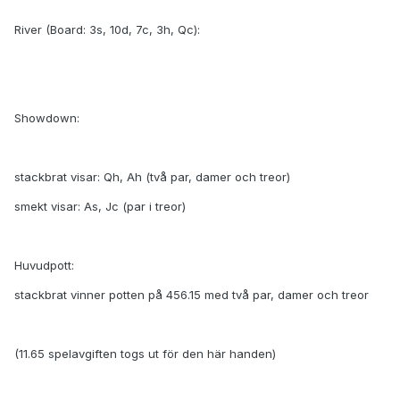
River (Board: 3s, 10d, 7c, 3h, Qc):
Showdown:
stackbrat visar: Qh, Ah (två par, damer och treor)
smekt visar: As, Jc (par i treor)
Huvudpott:
stackbrat vinner potten på 456.15 med två par, damer och treor
(11.65 spelavgiften togs ut för den här handen)