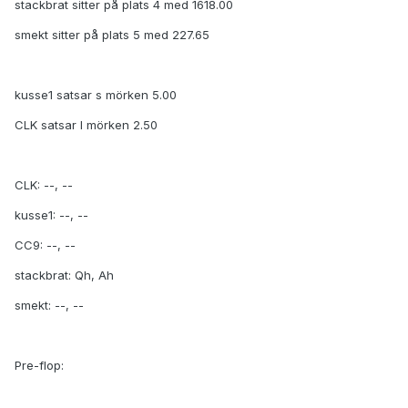
stackbrat sitter på plats 4 med 1618.00
smekt sitter på plats 5 med 227.65
kusse1 satsar s mörken 5.00
CLK satsar l mörken 2.50
CLK: --, --
kusse1: --, --
CC9: --, --
stackbrat: Qh, Ah
smekt: --, --
Pre-flop: