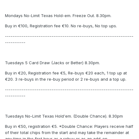
Mondays No-Limit Texas Hold-em. Freeze Out. 8.30pm.
Buy in €100, Registration fee €10. No re-buys, No top ups.
---------------------------------------------------------------------
-----------
Tuesdays 5 Card Draw (Jacks or Better) 8.30pm.
Buy in €20, Registration fee €5, Re-buys €20 each, 1 top up at
€20. 3 re-buys in the re-buy period or 2 re-buys and a top up.
---------------------------------------------------------------------
-----------
Tuesdays No-Limit Texas Hold'em. (Double Chance). 8.30pm
Buy in €50, registration €5. *Double Chance: Players receive half
of their total chips from the start and may take the remainder at
any time in the first hour as a rebuy or as an add-on.