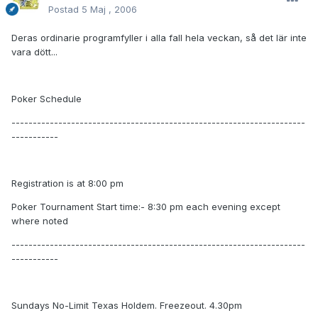
Postad
5 Maj , 2006
Deras ordinarie programfyller i alla fall hela veckan, så det lär inte
vara dött...
Poker Schedule
---------------------------------------------------------------------
-----------
Registration is at 8:00 pm
Poker Tournament Start time:- 8:30 pm each evening except
where noted
---------------------------------------------------------------------
-----------
Sundays No-Limit Texas Holdem. Freezeout. 4.30pm