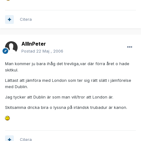
Citera
AllInPeter
Postad
22 Maj , 2006
Man kommer ju bara ihåg det trevliga,var där förra året o hade
skitkul.
Lättast att jämföra med London som ter sig rätt slätt i jämförelse
med Dublin.
Jag tycker att Dublin är som man vill/tror att London är.
Skitsamma dricka bira o lyssna på irländsk trubadur är kanon.
Citera