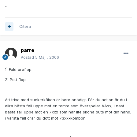
....
Citera
parre
Postad
5 Maj , 2006
1) Fold preflop.
2) Pott flop.
Att trixa med suckerkåken är bara onödigt. Får du action är du i
allra bästa fall uppe mot en tomte som överspelar AAxx, i näst
bästa fall uppe mot en 7xxx som har lite sköna outs mot din hand,
i värsta fall drar du dött mot 73xx-kombon.