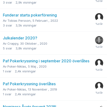
3
svar
2,9k
visningar
Funderar starta pokerförening
Av
Tobias Persson
,
5 Februari , 2022
3
svar
3,5k
visningar
Julkalender 2020?
Av
Crappy
,
30 Oktober , 2020
5
svar
3,8k
visningar
Paf Pokerkryssning i september 2020 överlåtes
Av
Poker-Niklas
,
5 Maj , 2020
1
svar
2,4k
visningar
Paf Pokerkryssning överlåtes
Av
Poker-Niklas
,
13 November , 2019
1
svar
2,4k
visningar
Nominera Årets forumit 2018!