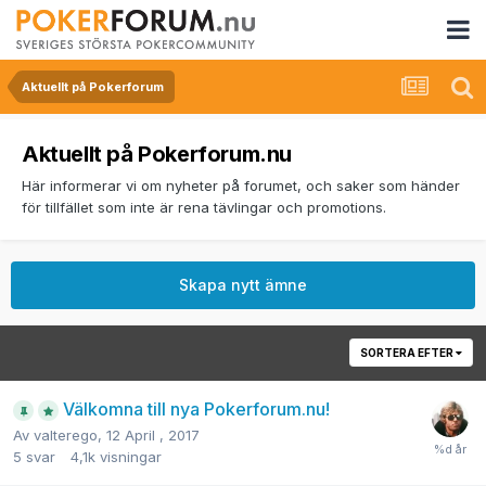
Aktuellt på Pokerforum
Aktuellt på Pokerforum.nu
Här informerar vi om nyheter på forumet, och saker som händer
för tillfället som inte är rena tävlingar och promotions.
Skapa nytt ämne
SORTERA EFTER
Välkomna till nya Pokerforum.nu!
Av
valterego
,
12 April , 2017
5
svar
4,1k
visningar