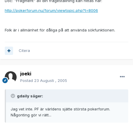
Doc: "Fragment" av din frågeställning kan hittas här:
http://pokerforum.nu/forum/viewtopic.php?t=8006
Folk är i allmänhet för dåliga på att använda sökfunktionen.
Citera
joeki
Postad
23 Augusti , 2005
gdaily säger:
Jag vet inte. PF är världens sjätte största pokerforum.
Någonting gör vi rätt...