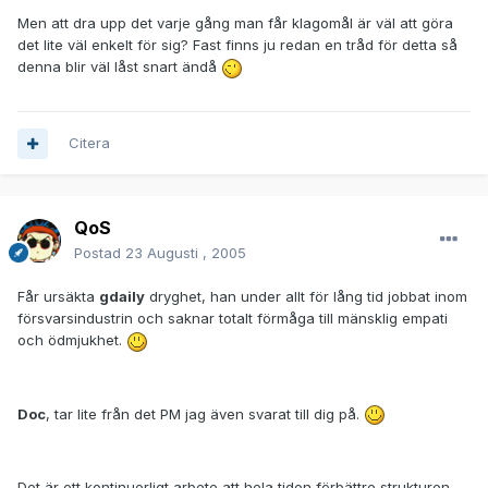
Men att dra upp det varje gång man får klagomål är väl att göra
det lite väl enkelt för sig? Fast finns ju redan en tråd för detta så
denna blir väl låst snart ändå
Citera
QoS
Postad
23 Augusti , 2005
Får ursäkta
gdaily
dryghet, han under allt för lång tid jobbat inom
försvarsindustrin och saknar totalt förmåga till mänsklig empati
och ödmjukhet.
Doc
, tar lite från det PM jag även svarat till dig på.
Det är ett kontinuerligt arbete att hela tiden förbättre strukturen