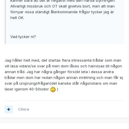
känner bara att det är negativt med den hårda styrningen.
Allvarligt missbruk och OT skall givetvis bort, men att man
förnyar vissa ständigt återkommande frågor tycker jag är
helt OK.
Vad tycker ni?
Jag håller helt med, det startas flera intressanta trådar som man
vill läsa vidare/se svar på men dom låses och hänvisas till någon
annan tråd. Jag har några gånger försökt leta i dessa andra
trådar men dom har redan någon annan inriktning och man får ej
svar på ursprungsfrågan(det kanske står någonstans om man
läser igenom 40-50sidor
)
Citera