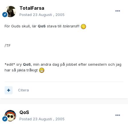
TotalFarsa
Postad
23 Augusti , 2005
För Guds skull, lär
QoS
stava till
tolerans
!!!
/TF
*edit* sry
QoS
, min andra dag på jobbet efter semestern och jag
har så jäkla tråkigt
Citera
QoS
Postad
23 Augusti , 2005