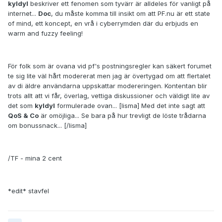
kyldyl
beskriver ett fenomen som tyvärr är alldeles för vanligt på
internet...
Doc
, du måste komma till insikt om att PF.nu är ett state
of mind, ett koncept, en vrå i cyberrymden där du erbjuds en
warm and fuzzy feeling!
För folk som är ovana vid pf's postningsregler kan säkert forumet
te sig lite väl hårt modererat men jag är övertygad om att flertalet
av di äldre användarna uppskattar modereringen. Kontentan blir
trots allt att vi får, överlag, vettiga diskussioner och väldigt lite av
det som
kyldyl
formulerade ovan... [lisma] Med det inte sagt att
QoS & Co
är omöjliga... Se bara på hur trevligt de löste trådarna
om bonussnack... [/lisma]
/TF - mina 2 cent
*edit* stavfel