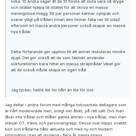
söka. 10 Andra säger åt de 10 första att sluta vara så dryga
och istället hjälpa till istället för att skriva en massa
meningslösa inlägg. Ett par personer känner sympati och
svarar ytligt på tråden innan den hinner falla ner till sida2
eftersom en massa andra personer också skapar en massa
nya trådar.
Detta förfarande ger upphov till att ämnet diskuteras mindre
djupt. Det gör också att de som faktiskt använder
sökfunktionen bara hittar en massa skräptrådar vilket gör
att de också måste skapa en egen tråd.
Jag tycker, hellre lite för hårt än lite för löst.
Jag deltar i andra forum med många tiotusentals deltagare som
är hårt modererade men, enligt min åsikt, på rätt sätt. Dvs man
låser inte trådar och tillåter gamla ämnen i nya trådar, men man
stävjar OT, trams och personangrepp. Dessa svar klipps snabbt
bort och trådarna hålls aktuella och med ny och modern
information utan att drunkna i flera år gamla inlägg.