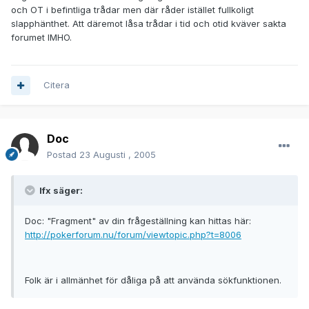
och OT i befintliga trådar men där råder istället fullkoligt
slapphänthet. Att däremot låsa trådar i tid och otid kväver sakta
forumet IMHO.
Citera
Doc
Postad
23 Augusti , 2005
lfx säger:
Doc: "Fragment" av din frågeställning kan hittas här:
http://pokerforum.nu/forum/viewtopic.php?t=8006
Folk är i allmänhet för dåliga på att använda sökfunktionen.