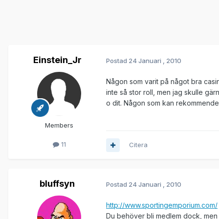
Einstein_Jr
Postad
24 Januari , 2010
Någon som varit på något bra casin
inte så stor roll, men jag skulle gä
o dit. Någon som kan rekommende
Members
11
Citera
bluffsyn
Postad
24 Januari , 2010
http://www.sportingemporium.com/
Du behöver bli medlem dock, men my