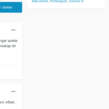
Babushka1
PloSkeppet
Samme-B
 i ämne
ngar spelar
lemskap hit
ro oftast.