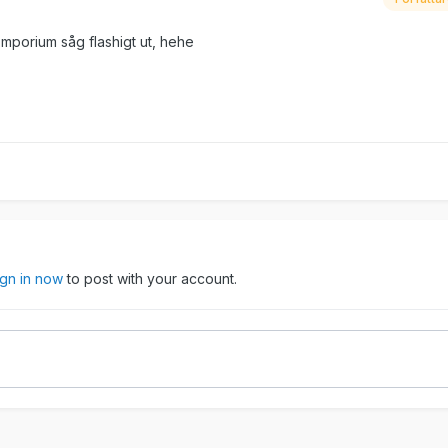
mporium såg flashigt ut, hehe
ign in now
to post with your account.