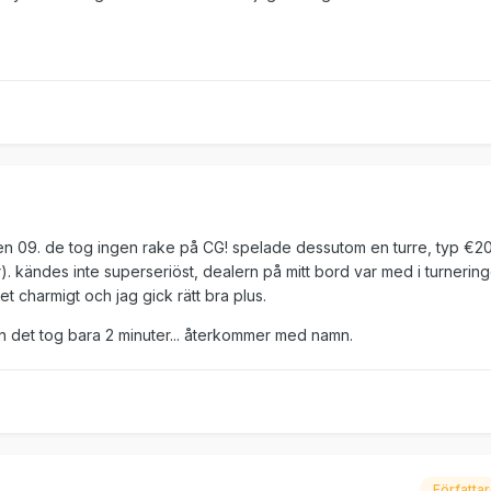
åren 09. de tog ingen rake på CG! spelade dessutom en turre, typ €
). kändes inte superseriöst, dealern på mitt bord var med i turnerin
et charmigt och jag gick rätt bra plus.
n det tog bara 2 minuter... återkommer med namn.
Författa