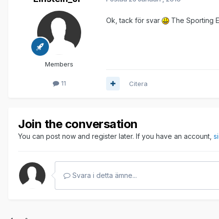
Ok, tack för svar
The Sporting E
Members
11
Citera
Join the conversation
You can post now and register later. If you have an account,
s
Svara i detta ämne...