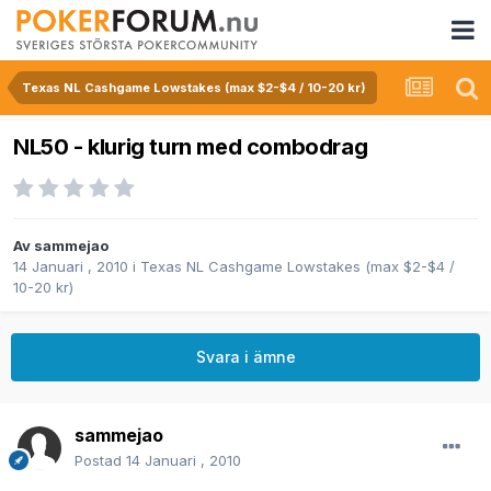
Texas NL Cashgame Lowstakes (max $2-$4 / 10-20 kr)
NL50 - klurig turn med combodrag
Av
sammejao
14 Januari , 2010
i
Texas NL Cashgame Lowstakes (max $2-$4 /
10-20 kr)
Svara i ämne
sammejao
Postad
14 Januari , 2010