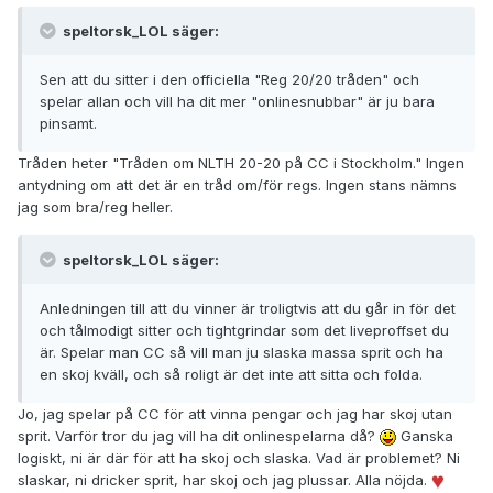
speltorsk_LOL säger:
Sen att du sitter i den officiella "Reg 20/20 tråden" och
spelar allan och vill ha dit mer "onlinesnubbar" är ju bara
pinsamt.
Tråden heter "Tråden om NLTH 20-20 på CC i Stockholm." Ingen
antydning om att det är en tråd om/för regs. Ingen stans nämns
jag som bra/reg heller.
speltorsk_LOL säger:
Anledningen till att du vinner är troligtvis att du går in för det
och tålmodigt sitter och tightgrindar som det liveproffset du
är. Spelar man CC så vill man ju slaska massa sprit och ha
en skoj kväll, och så roligt är det inte att sitta och folda.
Jo, jag spelar på CC för att vinna pengar och jag har skoj utan
sprit. Varför tror du jag vill ha dit onlinespelarna då?
Ganska
logiskt, ni är där för att ha skoj och slaska. Vad är problemet? Ni
slaskar, ni dricker sprit, har skoj och jag plussar. Alla nöjda.