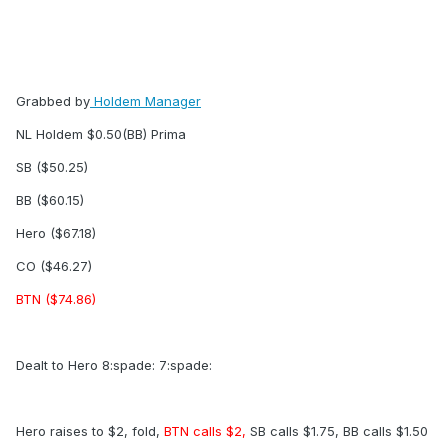
Grabbed by
Holdem Manager
NL Holdem $0.50(BB) Prima
SB ($50.25)
BB ($60.15)
Hero ($67.18)
CO ($46.27)
BTN ($74.86)
Dealt to Hero 8:spade: 7:spade:
Hero raises to $2, fold,
BTN calls $2,
SB calls $1.75, BB calls $1.50