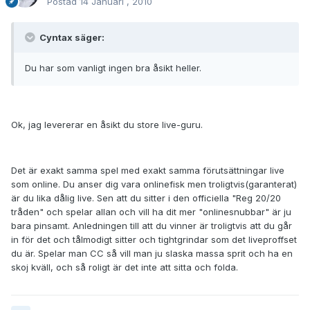
Postad
14 Januari , 2010
Cyntax säger:
Du har som vanligt ingen bra åsikt heller.
Ok, jag levererar en åsikt du store live-guru.
Det är exakt samma spel med exakt samma förutsättningar live
som online. Du anser dig vara onlinefisk men troligtvis(garanterat)
är du lika dålig live. Sen att du sitter i den officiella "Reg 20/20
tråden" och spelar allan och vill ha dit mer "onlinesnubbar" är ju
bara pinsamt. Anledningen till att du vinner är troligtvis att du går
in för det och tålmodigt sitter och tightgrindar som det liveproffset
du är. Spelar man CC så vill man ju slaska massa sprit och ha en
skoj kväll, och så roligt är det inte att sitta och folda.