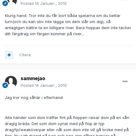
Postad
14 Januari , 2010
Klurig hand. Tror inte du får bort båda spelarna om du bettar
turn(och du kan obv inte lägga om dem slår om dig), så
antagligen bättre ta en billigare river. Bara hoppas dem inte täcker
ditt färgdrag om färgen kommer på river...
Citera
sammejao
Postad
14 Januari , 2010
Jag tror nog såhär i efterhand:
Alla händer som dom träffar fint på floppen raisar dom på en sån
dragig bräda. Det som dom synar med på flop är typ
drag/tp/weaköverpar eller nåt som dom inte vill gå broke med på
flop. Nu satt draget på turn och pga. min dåliga betsize på