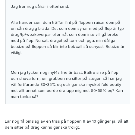
Jag tror nog såhär i efterhand:
Alla händer som dom träffar fint på floppen raisar dom på
en sån dragig bräda. Det som dom synar med på flop är typ
drag/tp/weaköverpar eller nåt som dom inte vill gå broke
med på flop. Nu satt draget på turn och pga. min dåliga
betsize på floppen så blir inte bet/call så schysst. Betsize är
viktigt.
Men jag tycker nog myt4z line är bäst. Bättre size på flop
och shova turn, om grabben nu sitter på stegen så har jag
väl fortfarande 30-35% eq och ganska mycket fold equity
mot allt annat som borde dra upp mig mot 50-55% eq? Kan
man tänka så?
Lär nog få omslag av en triss på floppen 9 av 10 gånger ja. Så att
dem sitter på drag känns ganska troligt.