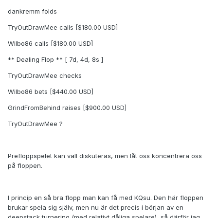
dankremm folds
TryOutDrawMee calls [$180.00 USD]
Wilbo86 calls [$180.00 USD]
** Dealing Flop ** [ 7d, 4d, 8s ]
TryOutDrawMee checks
Wilbo86 bets [$440.00 USD]
GrindFromBehind raises [$900.00 USD]
TryOutDrawMee ?
Prefloppspelet kan väll diskuteras, men låt oss koncentrera oss
på floppen.
I princip en så bra flopp man kan få med KQsu. Den här floppen
brukar spela sig själv, men nu är det precis i början av en
deepstack turnering (med relativt dåliga spelare), så därför jag