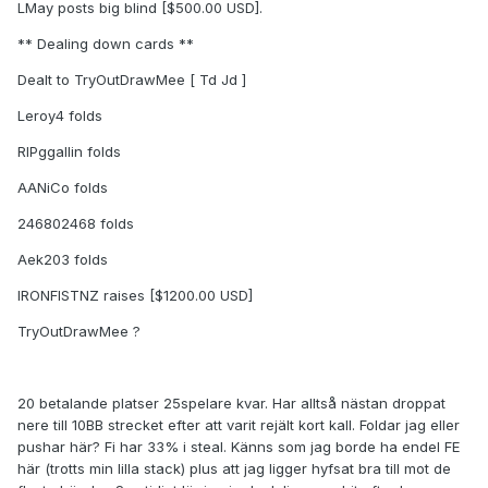
LMay posts big blind [$500.00 USD].
** Dealing down cards **
Dealt to TryOutDrawMee [ Td Jd ]
Leroy4 folds
RIPggallin folds
AANiCo folds
246802468 folds
Aek203 folds
IRONFISTNZ raises [$1200.00 USD]
TryOutDrawMee ?
20 betalande platser 25spelare kvar. Har alltså nästan droppat
nere till 10BB strecket efter att varit rejält kort kall. Foldar jag eller
pushar här? Fi har 33% i steal. Känns som jag borde ha endel FE
här (trotts min lilla stack) plus att jag ligger hyfsat bra till mot de