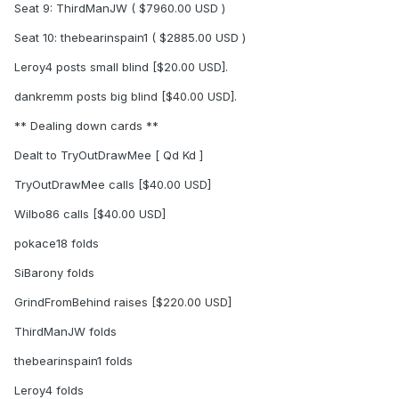
Seat 9: ThirdManJW ( $7960.00 USD )
Seat 10: thebearinspain1 ( $2885.00 USD )
Leroy4 posts small blind [$20.00 USD].
dankremm posts big blind [$40.00 USD].
** Dealing down cards **
Dealt to TryOutDrawMee [ Qd Kd ]
TryOutDrawMee calls [$40.00 USD]
Wilbo86 calls [$40.00 USD]
pokace18 folds
SiBarony folds
GrindFromBehind raises [$220.00 USD]
ThirdManJW folds
thebearinspain1 folds
Leroy4 folds