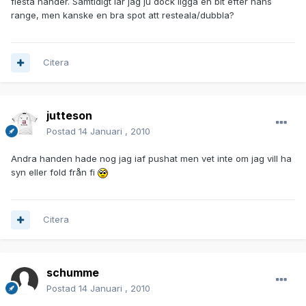
flesta händer. Samtidigt lär jag ju dock ligga en bit efter hans
range, men kanske en bra spot att resteala/dubbla?
Citera
jutteson
Postad
14 Januari , 2010
Andra handen hade nog jag iaf pushat men vet inte om jag vill ha
syn eller fold från fi
Citera
schumme
Postad
14 Januari , 2010