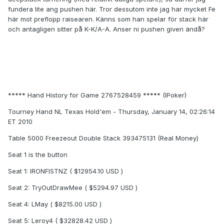
fundera lite ang pushen här. Tror dessutom inte jag har mycket Fe
här mot preflopp raisearen. Känns som han spelar för stack här
och antagligen sitter på K-K/A-A. Anser ni pushen given ändå?
***** Hand History for Game 2767528459 ***** (IPoker)
Tourney Hand NL Texas Hold'em - Thursday, January 14, 02:26:14
ET 2010
Table 5000 Freezeout Double Stack 393475131 (Real Money)
Seat 1 is the button
Seat 1: IRONFISTNZ ( $12954.10 USD )
Seat 2: TryOutDrawMee ( $5294.97 USD )
Seat 4: LMay ( $8215.00 USD )
Seat 5: Leroy4 ( $32828.42 USD )