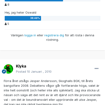
8
Hej, jag heter Oswald
5
Vänligen
logga in
eller
registrera dig
för att rösta i denna
röstning.
Klyka
Postad
10 Januari , 2010
Förra året utsågs Jesper Andersson, Skoghalls BGK, till årets
bangolfare 2008. Debattens vågor går fortfarande höga, valet är
inte helt oomstritt (och heller inte alls självklart). Jag ska sticka ut
näsan och säga att det rent av är ett djärvt och lite provocerande
val - om det är beundransvärt eller upprörande att utse Jesper,
det kan jag inte riktigt bestämma mig för.