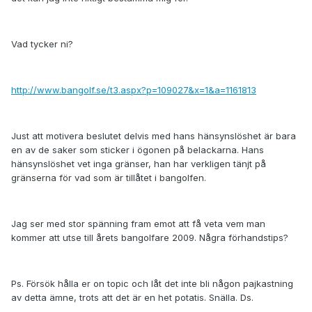
Vad tycker ni?
http://www.bangolf.se/t3.aspx?p=109027&x=1&a=1161813
Just att motivera beslutet delvis med hans hänsynslöshet är bara
en av de saker som sticker i ögonen på belackarna. Hans
hänsynslöshet vet inga gränser, han har verkligen tänjt på
gränserna för vad som är tillåtet i bangolfen.
Jag ser med stor spänning fram emot att få veta vem man
kommer att utse till årets bangolfare 2009. Några förhandstips?
Ps. Försök hålla er on topic och låt det inte bli någon pajkastning
av detta ämne, trots att det är en het potatis. Snälla. Ds.