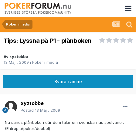
Poker i media
Tips: Lyssna på P1 - plånboken
Av
xyztobbe
13 Maj , 2009
i
Poker i media
Svara i ämne
xyztobbe
Postad
13 Maj , 2009
Nu sänds plånboken där dom talar om svenskarnas spelvanor.
(Entropia/poker/dobbel)