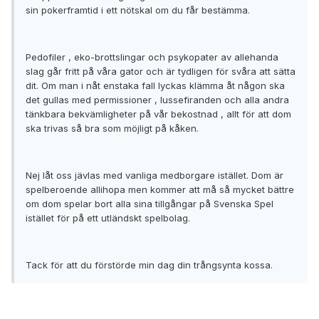
sin pokerframtid i ett nötskal om du får bestämma.
Pedofiler , eko-brottslingar och psykopater av allehanda
slag går fritt på våra gator och är tydligen för svåra att sätta
dit. Om man i nåt enstaka fall lyckas klämma åt någon ska
det gullas med permissioner , lussefiranden och alla andra
tänkbara bekvämligheter på vår bekostnad , allt för att dom
ska trivas så bra som möjligt på kåken.
Nej låt oss jävlas med vanliga medborgare istället. Dom är
spelberoende allihopa men kommer att må så mycket bättre
om dom spelar bort alla sina tillgångar på Svenska Spel
istället för på ett utländskt spelbolag.
Tack för att du förstörde min dag din trångsynta kossa.