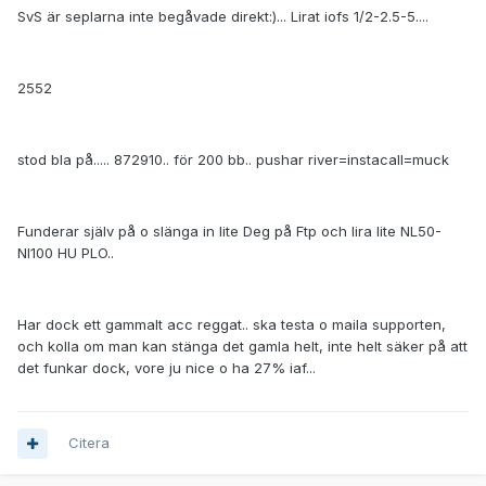
SvS är seplarna inte begåvade direkt:)... Lirat iofs 1/2-2.5-5....
2552
stod bla på..... 872910.. för 200 bb.. pushar river=instacall=muck
Funderar själv på o slänga in lite Deg på Ftp och lira lite NL50-
Nl100 HU PLO..
Har dock ett gammalt acc reggat.. ska testa o maila supporten,
och kolla om man kan stänga det gamla helt, inte helt säker på att
det funkar dock, vore ju nice o ha 27% iaf...
Citera