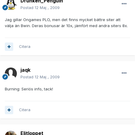
Drunken_Penguin
Postad
12 Maj , 2009
Jag gillar Ongames PLO, men det finns mycket bättre siter att
välja än Bwin. Deras bonusar är 10x, jämfört med andra siters 8x.
Citera
jaqk
Postad
12 Maj , 2009
Burning: Seriös info, tack!
Citera
Elitloppet