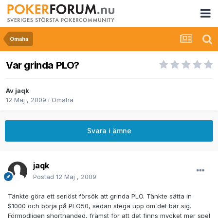
Omaha
Var grinda PLO?
Av
jaqk
12 Maj , 2009
i
Omaha
Svara i ämne
jaqk
Postad
12 Maj , 2009
Tänkte göra ett seriöst försök att grinda PLO. Tänkte sätta in
$1000 och börja på PLO50, sedan stega upp om det bär sig.
Förmodligen shorthanded, främst för att det finns mycket mer spel