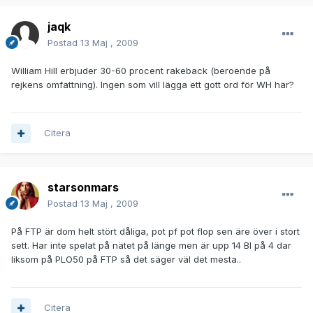
jaqk
Postad
13 Maj , 2009
William Hill erbjuder 30-60 procent rakeback (beroende på
rejkens omfattning). Ingen som vill lägga ett gott ord för WH här?
Citera
starsonmars
Postad
13 Maj , 2009
På FTP är dom helt stört dåliga, pot pf pot flop sen äre över i stort
sett. Har inte spelat på nätet på länge men är upp 14 BI på 4 dar
liksom på PLO50 på FTP så det säger väl det mesta..
Citera