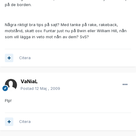
på de borden.
Några riktigt bra tips på sajt? Med tanke på rake, rakeback,
motstånd, skatt osv. Funtar just nu på Bwin eller William Hill, nån
som vill lägga in veto mot nån av dem? SvS?
Citera
VaNiaL
Postad
12 Maj , 2009
Ftp!
Citera