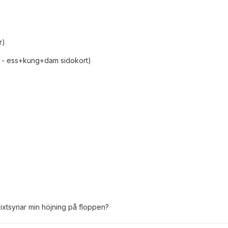
r)
åor - ess+kung+dam sidokort)
lixtsynar min höjning på floppen?