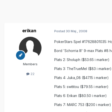
erikan
Postad
30 Maj , 2008
PokerStars Spel #17628801035: Hol
Bord 'Schorria III' 9-max Plats #8
Plats 2: Sholuph ($53.65 i marker)
Members
Plats 3: TheTrueMel ($83 i marker)
22
Plats 4: Juka_08 ($47.15 i marker)
Plats 5: swititou ($79.55 i marker)
Plats 6: Erikan ($80.50 i marker)
Plats 7: MARC 753 ($200 i marker)