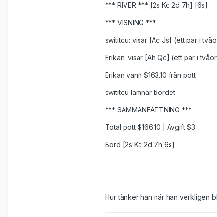
*** RIVER *** [2s Kc 2d 7h] [6s]
*** VISNING ***
swititou: visar [Ac Js] (ett par i tvåo
Erikan: visar [Ah Qc] (ett par i tv
Erikan vann $163.10 från pott
swititou lämnar bordet
*** SAMMANFATTNING ***
Total pott $166.10 | Avgift $3
Bord [2s Kc 2d 7h 6s]
Hur tänker han när han verkligen b