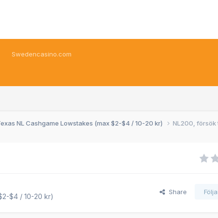
Swedencasino.com
exas NL Cashgame Lowstakes (max $2-$4 / 10-20 kr)
NL200, försök t
Share
Följ
2-$4 / 10-20 kr)