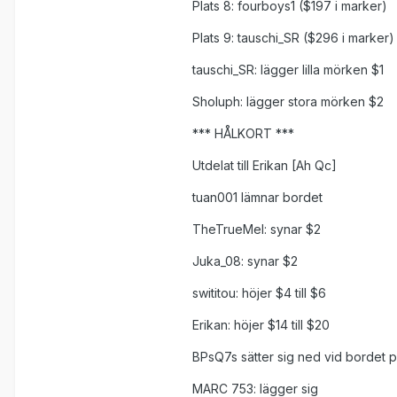
Plats 8: fourboys1 ($197 i marker)
Plats 9: tauschi_SR ($296 i marker)
tauschi_SR: lägger lilla mörken $1
Sholuph: lägger stora mörken $2
*** HÅLKORT ***
Utdelat till Erikan [Ah Qc]
tuan001 lämnar bordet
TheTrueMel: synar $2
Juka_08: synar $2
swititou: höjer $4 till $6
Erikan: höjer $14 till $20
BPsQ7s sätter sig ned vid bordet p
MARC 753: lägger sig