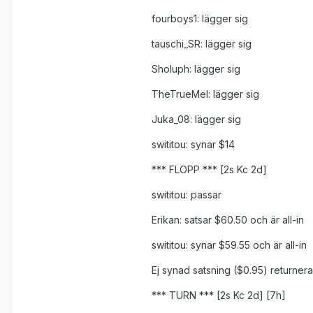
fourboys1: lägger sig
tauschi_SR: lägger sig
Sholuph: lägger sig
TheTrueMel: lägger sig
Juka_08: lägger sig
swititou: synar $14
*** FLOPP *** [2s Kc 2d]
swititou: passar
Erikan: satsar $60.50 och är all-in
swititou: synar $59.55 och är all-in
Ej synad satsning ($0.95) returnerad
*** TURN *** [2s Kc 2d] [7h]