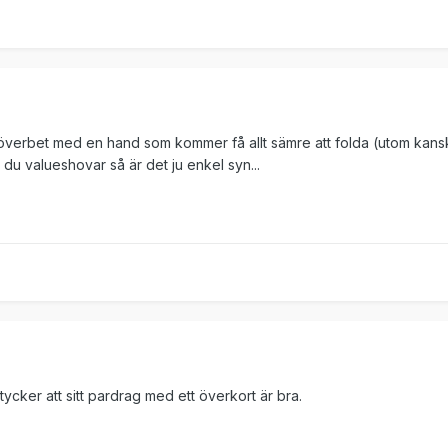
r överbet med en hand som kommer få allt sämre att folda (utom kans
tt du valueshovar så är det ju enkel syn...
tycker att sitt pardrag med ett överkort är bra.