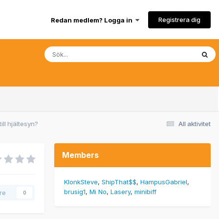
Registrera dig
Redan medlem? Logga in
ill hjältesyn?
All aktivitet
Members
KlonkSteve
ShipThat$$
HampusGabriel
brusig1
Mi No
Lasery
minibiff
are
0