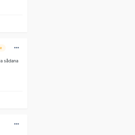
re
era sådana