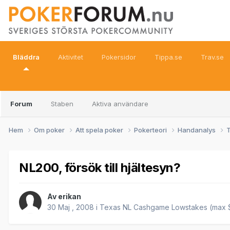
Bläddra
Aktivitet
Pokersidor
Tippa.se
Trav.se
Forum
Staben
Aktiva användare
Hem
Om poker
Att spela poker
Pokerteori
Handanalys
T
NL200, försök till hjältesyn?
Av
erikan
30 Maj , 2008
i
Texas NL Cashgame Lowstakes (max $