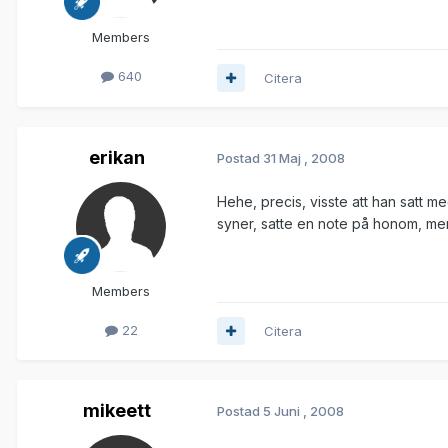
Members
640
Citera
erikan
Postad
31 Maj , 2008
Hehe, precis, visste att han satt m
syner, satte en note på honom, men
Members
22
Citera
mikeett
Postad
5 Juni , 2008