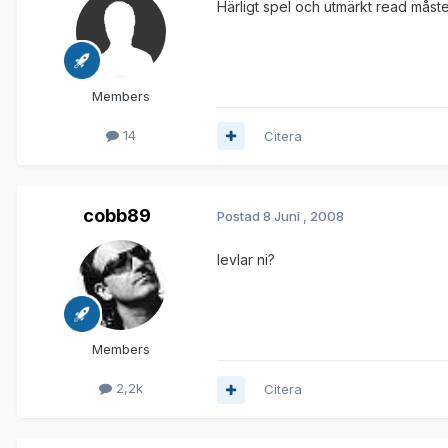
Härligt spel och utmärkt read måste 
Members
14
Citera
cobb89
Postad
8 Juni , 2008
levlar ni?
Members
2,2k
Citera