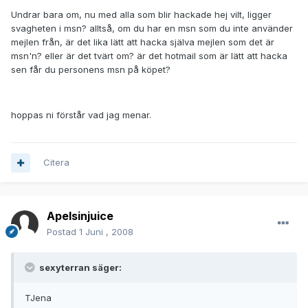
Undrar bara om, nu med alla som blir hackade hej vilt, ligger
svagheten i msn? alltså, om du har en msn som du inte använder
mejlen från, är det lika lätt att hacka själva mejlen som det är
msn'n? eller är det tvärt om? är det hotmail som är lätt att hacka
sen får du personens msn på köpet?
hoppas ni förstår vad jag menar.
Citera
Apelsinjuice
Postad
1 Juni , 2008
sexyterran säger:
TJena