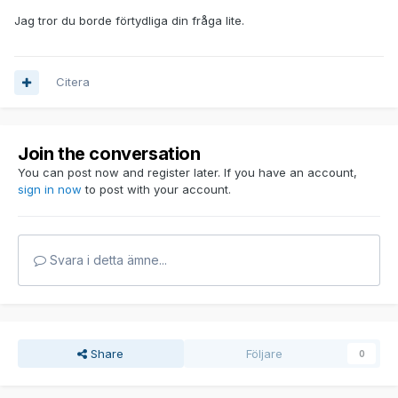
Jag tror du borde förtydliga din fråga lite.
Citera
Join the conversation
You can post now and register later. If you have an account,
sign in now
to post with your account.
Svara i detta ämne...
Share
Följare
0