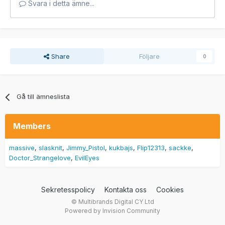
Svara i detta ämne...
Share
Följare
0
Gå till ämneslista
Members
massive
slasknit
Jimmy_Pistol
kukbajs
Flip12313
sackke
Doctor_Strangelove
EvilEyes
Sekretesspolicy
Kontakta oss
Cookies
© Multibrands Digital CY Ltd
Powered by Invision Community