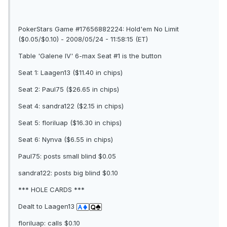
PokerStars Game #17656882224: Hold'em No Limit
($0.05/$0.10) - 2008/05/24 - 11:58:15 (ET)
Table 'Galene IV' 6-max Seat #1 is the button
Seat 1: Laagen13 ($11.40 in chips)
Seat 2: Paul75 ($26.65 in chips)
Seat 4: sandra122 ($2.15 in chips)
Seat 5: floriluap ($16.30 in chips)
Seat 6: Nynva ($6.55 in chips)
Paul75: posts small blind $0.05
sandra122: posts big blind $0.10
*** HOLE CARDS ***
Dealt to Laagen13
floriluap: calls $0.10