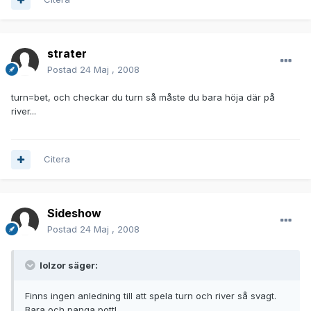
strater
Postad
24 Maj , 2008
turn=bet, och checkar du turn så måste du bara höja där på
river...
Citera
Sideshow
Postad
24 Maj , 2008
lolzor säger:
Finns ingen anledning till att spela turn och river så svagt.
Bara och panga pott!