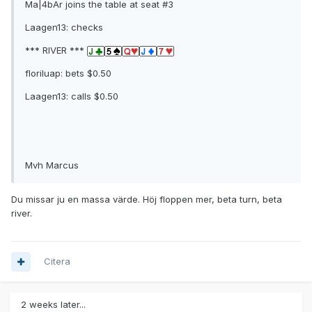
Ma|4bAr joins the table at seat #3
Laagen13: checks
*** RIVER ***
floriluap: bets $0.50
Laagen13: calls $0.50
Mvh Marcus
Du missar ju en massa värde. Höj floppen mer, beta turn, beta
river.
Citera
2 weeks later...