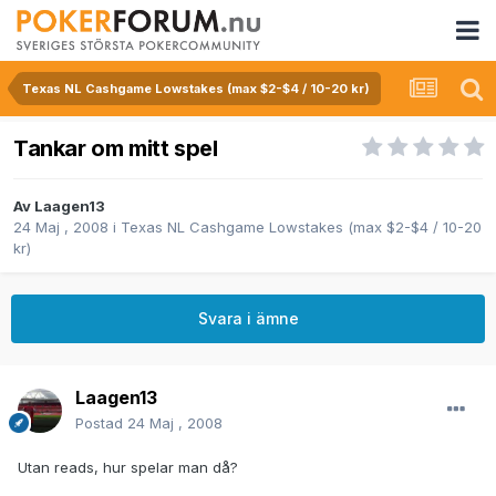
Texas NL Cashgame Lowstakes (max $2-$4 / 10-20 kr)
Tankar om mitt spel
Av
Laagen13
24 Maj , 2008
i
Texas NL Cashgame Lowstakes (max $2-$4 / 10-20
kr)
Svara i ämne
Laagen13
Postad
24 Maj , 2008
Utan reads, hur spelar man då?