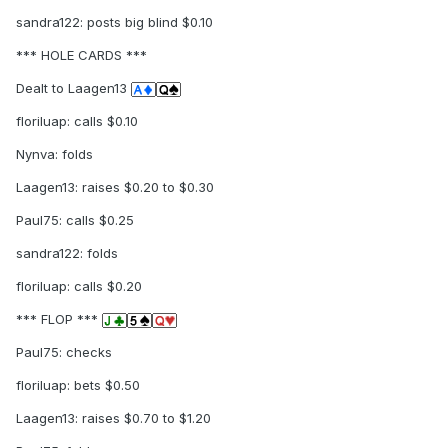
sandra122: posts big blind $0.10
*** HOLE CARDS ***
Dealt to Laagen13
floriluap: calls $0.10
Nynva: folds
Laagen13: raises $0.20 to $0.30
Paul75: calls $0.25
sandra122: folds
floriluap: calls $0.20
*** FLOP ***
Paul75: checks
floriluap: bets $0.50
Laagen13: raises $0.70 to $1.20