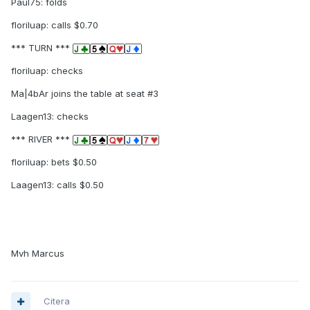
Paul75: folds
floriluap: calls $0.70
*** TURN ***
floriluap: checks
Ma|4bAr joins the table at seat #3
Laagen13: checks
*** RIVER ***
floriluap: bets $0.50
Laagen13: calls $0.50
Mvh Marcus
Citera