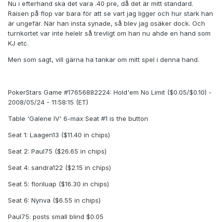
Nu i efterhand ska det vara .40 pre, då det är mitt standard.
Raisen på flop var bara för att se vart jag ligger och hur stark han
är ungefär. När han insta synade, så blev jag osäker dock. Och
turnkortet var inte helelr så trevligt om han nu ahde en hand som
KJ etc.
Men som sagt, vill gärna ha tankar om mitt spel i denna hand.
PokerStars Game #17656882224: Hold'em No Limit ($0.05/$0.10) -
2008/05/24 - 11:58:15 (ET)
Table 'Galene IV' 6-max Seat #1 is the button
Seat 1: Laagen13 ($11.40 in chips)
Seat 2: Paul75 ($26.65 in chips)
Seat 4: sandra122 ($2.15 in chips)
Seat 5: floriluap ($16.30 in chips)
Seat 6: Nynva ($6.55 in chips)
Paul75: posts small blind $0.05