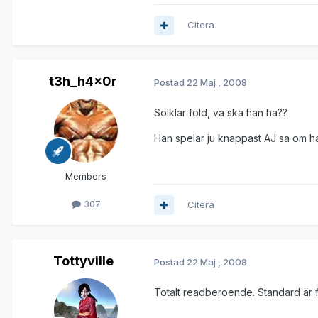
Citera
t3h_h4x0r
Postad
22 Maj , 2008
Solklar fold, va ska han ha??
Han spelar ju knappast AJ sa om ha
Members
307
Citera
Tottyville
Postad
22 Maj , 2008
Totalt readberoende. Standard är f