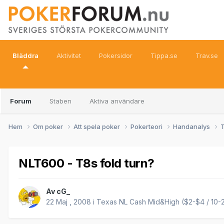
Bläddra
Aktivitet
Pokersidor
Tippa.se
Trav.se
Forum
Staben
Aktiva användare
Hem
Om poker
Att spela poker
Pokerteori
Handanalys
T
NLT600 - T8s fold turn?
Av
cG_
22 Maj , 2008
i
Texas NL Cash Mid&High ($2-$4 / 10-