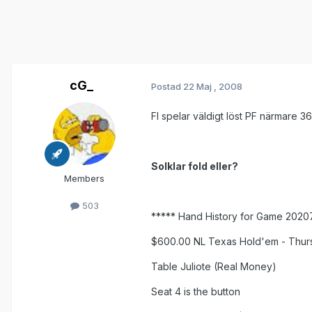
cG_
Postad
22 Maj , 2008
FI spelar väldigt löst PF närmare 3
Solklar fold eller?
Members
503
***** Hand History for Game 202
$600.00 NL Texas Hold'em - Thurs
Table Juliote (Real Money)
Seat 4 is the button