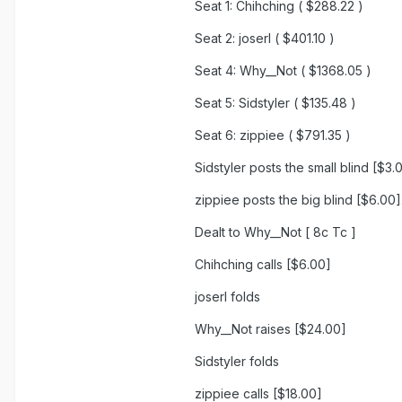
Seat 1: Chihching ( $288.22 )
Seat 2: joserl ( $401.10 )
Seat 4: Why__Not ( $1368.05 )
Seat 5: Sidstyler ( $135.48 )
Seat 6: zippiee ( $791.35 )
Sidstyler posts the small blind [$3.
zippiee posts the big blind [$6.00]
Dealt to Why__Not [ 8c Tc ]
Chihching calls [$6.00]
joserl folds
Why__Not raises [$24.00]
Sidstyler folds
zippiee calls [$18.00]