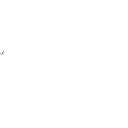
00].
.