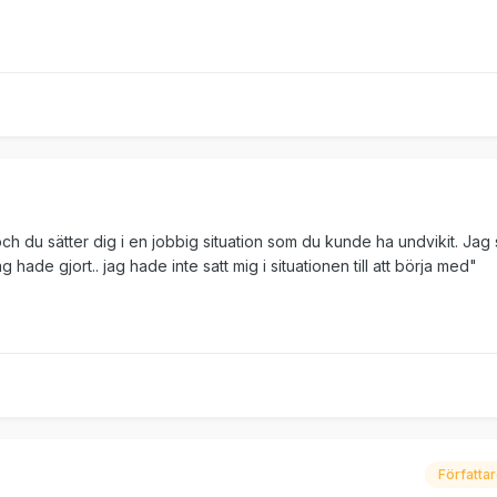
och du sätter dig i en jobbig situation som du kunde ha undvikit. Ja
g hade gjort.. jag hade inte satt mig i situationen till att börja med"
Författa