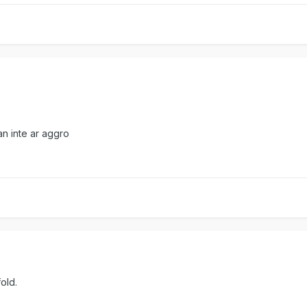
n inte ar aggro
old.