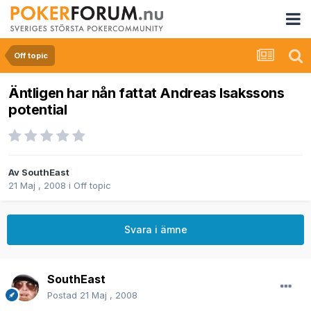
Off topic
Äntligen har nån fattat Andreas Isakssons
potential
Av
SouthEast
21 Maj , 2008
i
Off topic
Svara i ämne
SouthEast
Postad
21 Maj , 2008